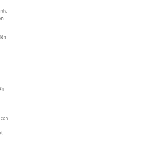
inh.
ền
đến
ô
đến
 con
ạt