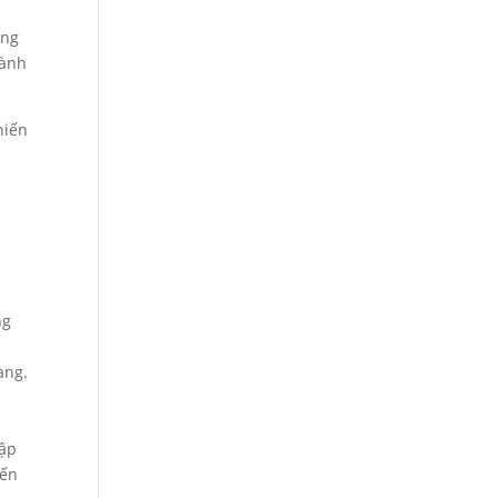
ùng
hành
hiến
ng
n
àng.
hập
đến