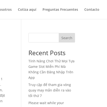
osotros
Cotiza aquí
Preguntas Frecuentes
Contacto
Search
Recent Posts
Tính Năng Chơi Thử Mọi Tựa
Game Slot Miễn Phí Mà
Không Cần Đăng Nhập Trên
App
 1
.
Truy cập để tham gia vòng
n,
quay may mắn diễn ra vào
 đặt
tối thứ 7
ền
Please wait while your