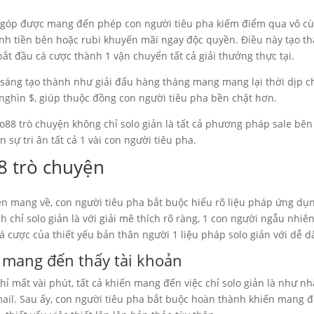
ch góp được mang đến phép con người tiêu pha kiếm điểm qua vô c
ành tiền bên hoặc rubi khuyến mãi ngay độc quyền. Điều này tạo t
ắt đầu cá cược thành 1 vận chuyển tất cả giải thưởng thực tại.
 sáng tạo thành như giải đấu hàng tháng mang mang lại thời dịp c
 nghìn $, giúp thuộc đồng con người tiêu pha bền chặt hơn.
o88 trò chuyện không chỉ solo giản là tất cả phương pháp sale bên
 sự tri ân tất cả 1 vài con người tiêu pha.
 trò chuyện
ện mang về, con người tiêu pha bắt buộc hiểu rõ liệu pháp ứng dụ
 chỉ solo giản là với giải mê thích rõ ràng, 1 con người ngẫu nhiê
cược của thiết yếu bản thân người 1 liệu pháp solo giản với dễ d
o mang đến thấy tài khoản
ỉ mất vài phút, tất cả khiến mang đến việc chỉ solo giản là như n
ail. Sau ấy, con người tiêu pha bắt buộc hoàn thành khiến mang 