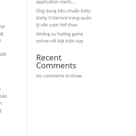
application starts…
Ứng dụng tiêu chuẩn Kelly
(Kelly Criterion) trong quản
lý vốn cược thể thao
vực
ng
Những xu hướng game
i
online nổi bật hiện nay
 kết
Recent
Comments
No comments to show.
n
ử
 bản
nh
g