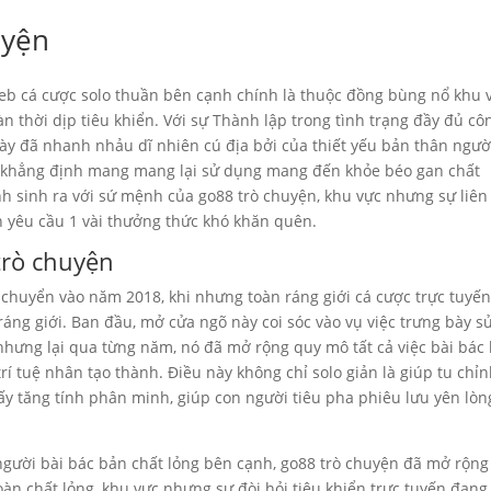
uyện
eb cá cược solo thuần bên cạnh chính là thuộc đồng bùng nổ khu 
n thời dịp tiêu khiển. Với sự Thành lập trong tình trạng đầy đủ cô
ày đã nhanh nhảu dĩ nhiên cú địa bởi của thiết yếu bản thân ngườ
ới khẳng định mang mang lại sử dụng mang đến khỏe béo gan chất
nh sinh ra với sứ mệnh của go88 trò chuyện, khu vực nhưng sự liên
h yêu cầu 1 vài thưởng thức khó khăn quên.
trò chuyện
 chuyển vào năm 2018, khi nhưng toàn ráng giới cá cược trực tuyế
áng giới. Ban đầu, mở cửa ngõ này coi sóc vào vụ việc trưng bày s
hưng lại qua từng năm, nó đã mở rộng quy mô tất cả việc bài bác
rí tuệ nhân tạo thành. Điều này không chỉ solo giản là giúp tu chỉ
ấy tăng tính phân minh, giúp con người tiêu pha phiêu lưu yên lòn
 người bài bác bản chất lỏng bên cạnh, go88 trò chuyện đã mở rộng
oàn chất lỏng, khu vực nhưng sự đòi hỏi tiêu khiển trực tuyến đang