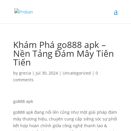
Khám Phá go888 apk –
Nền Tảng Đám Mây Tiên
Tiến
by
grecia
|
Jul 30, 2024
|
Uncategorized
|
0
comments
go888 apk
go888 apk đang nổi lên cũng như một giải pháp đám
mây thương hiệu, chuyên cung cấp siêng sóc sự phối
kết hợp hoàn chỉnh giữa công nghệ thanh tao &