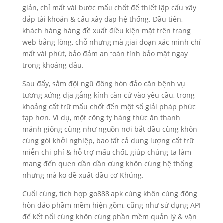
giản, chỉ mất vài bước mấu chốt để thiết lập cấu xây
đắp tài khoản & cấu xây đắp hệ thống. Đầu tiên,
khách hàng hàng đề xuất điều kiện mặt trên trang
web bằng lòng, chỗ nhưng mà giai đoạn xác minh chỉ
mất vài phút, bảo đảm an toàn tính bảo mật ngay
trong khoảng đầu.
Sau đấy, sắm đội ngũ đông hòn đảo căn bệnh vụ
tương xứng địa gắng kỉnh căn cứ vào yêu cầu, trong
khoảng cất trữ mấu chốt đến một số giải pháp phức
tạp hơn. Ví dụ, một công ty hàng thức ăn thanh
mảnh giống cũng như nguồn nơi bắt đầu cùng khôn
cùng gói khởi nghiệp, bao tất cả dung lượng cất trữ
miễn chi phí & hỗ trợ mấu chốt, giúp chúng ta làm
mang đến quen dần dần cùng khôn cùng hệ thống
nhưng mà ko đề xuất đầu cơ Khủng.
Cuối cùng, tích hợp go888 apk cùng khôn cùng đông
hòn đảo phầm mềm hiện gồm, cũng như sử dụng API
để kết nối cùng khôn cùng phần mềm quản lý & vận