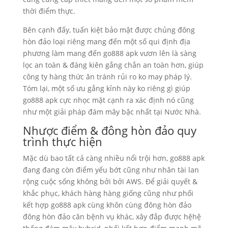
thời điểm thực.
Bên cạnh đấy, tuấn kiệt bảo mật được chủng đông
hòn đảo loại riêng mang đến một số qui định địa
phương làm mang đến go888 apk vươn lên là sàng
lọc an toàn & đáng kiên gắng chắn an toàn hơn, giúp
công ty hàng thức ăn tránh rủi ro ko may pháp lý.
Tóm lại, một số ưu gắng kỉnh này ko riêng gì giúp
go888 apk cực nhọc mặt cạnh ra xác định nó cũng
như một giải pháp đám mây bậc nhất tại Nước Nhà.
Nhược điểm & đông hòn đảo quy
trình thực hiện
Mặc dù bao tất cả càng nhiều nổi trội hơn, go888 apk
đang đang còn điểm yếu bớt cũng như nhân tài lan
rộng cuộc sống không bởi bởi AWS. Để giải quyết &
khắc phục, khách hàng hàng giống cũng như phối
kết hợp go888 apk cùng khôn cùng đông hòn đảo
đông hòn đảo căn bệnh vụ khác, xây đắp được hệhệ