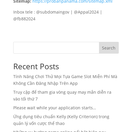
Sitemap:
https://probanpanama.com/sitemap.xml
Inbox tele : @subdomaingov | @Appal2024 |
@fb882024
Search
Recent Posts
Tính Năng Chơi Thử Mọi Tựa Game Slot Miễn Phí Mà
Không Cần Đăng Nhập Trên App
Truy cập để tham gia vòng quay may mắn diễn ra
vào tối thứ 7
Please wait while your application starts…
Ứng dụng tiêu chuẩn Kelly (Kelly Criterion) trong
quản lý vốn cược thể thao