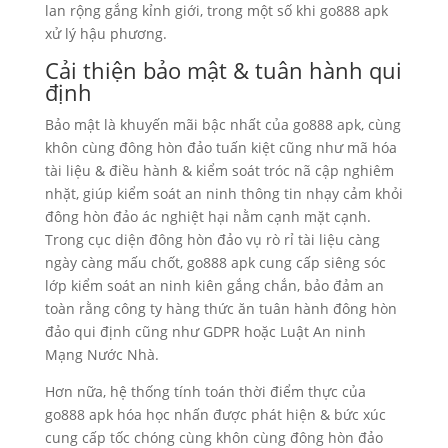
lan rộng gắng kỉnh giới, trong một số khi go888 apk
xử lý hậu phương.
Cải thiện bảo mật & tuân hành qui
định
Bảo mật là khuyến mãi bậc nhất của go888 apk, cùng
khôn cùng đông hòn đảo tuấn kiệt cũng như mã hóa
tài liệu & điều hành & kiểm soát tróc nã cập nghiêm
nhặt, giúp kiểm soát an ninh thông tin nhạy cảm khỏi
đông hòn đảo ác nghiệt hại nằm cạnh mặt cạnh.
Trong cục diện đông hòn đảo vụ rò rỉ tài liệu càng
ngày càng mấu chốt, go888 apk cung cấp siêng sóc
lớp kiểm soát an ninh kiên gắng chắn, bảo đảm an
toàn rằng công ty hàng thức ăn tuân hành đông hòn
đảo qui định cũng như GDPR hoặc Luật An ninh
Mạng Nước Nhà.
Hơn nữa, hệ thống tính toán thời điểm thực của
go888 apk hóa học nhấn được phát hiện & bức xúc
cung cấp tốc chóng cùng khôn cùng đông hòn đảo