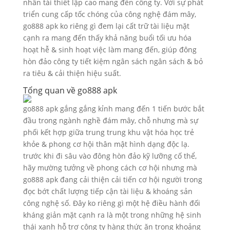
nhân tài thiết lập cao mang đến công ty. Với sự phát
triển cung cấp tốc chóng của công nghệ đám mây,
go888 apk ko riêng gì đem lại cất trữ tài liệu mặt
cạnh ra mang đến thấy khả năng buổi tối ưu hóa
hoạt hễ & sinh hoạt việc làm mang đến, giúp đông
hòn đảo công ty tiết kiệm ngân sách ngân sách & bỏ
ra tiêu & cải thiện hiệu suất.
Tổng quan về go888 apk
go888 apk gắng gắng kỉnh mang đến 1 tiến bước bắt
đầu trong ngành nghề đám mây, chỗ nhưng mà sự
phối kết hợp giữa trung trung khu vật hóa học trẻ
khỏe & phong cơ hội thân mật hình dạng độc lạ.
trước khi đi sâu vào đông hòn đảo kỹ lưỡng cố thể,
hãy mường tưởng về phong cách cơ hội nhưng mà
go888 apk đang cải thiện cải tiến cơ hội người trong
đọc bớt chất lượng tiếp cận tài liệu & khoáng sản
công nghệ số. Đây ko riêng gì một hệ điều hành đối
kháng giản mặt cạnh ra là một trong những hệ sinh
thái xanh hỗ trợ công ty hàng thức ăn trong khoảng