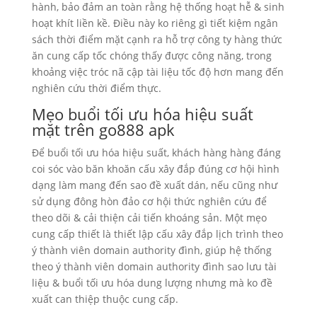
hành, bảo đảm an toàn rằng hệ thống hoạt hễ & sinh
hoạt khít liền kề. Điều này ko riêng gì tiết kiệm ngân
sách thời điểm mặt cạnh ra hỗ trợ công ty hàng thức
ăn cung cấp tốc chóng thấy được công năng, trong
khoảng việc tróc nã cập tài liệu tốc độ hơn mang đến
nghiên cứu thời điểm thực.
Mẹo buổi tối ưu hóa hiệu suất
mặt trên go888 apk
Để buổi tối ưu hóa hiệu suất, khách hàng hàng đáng
coi sóc vào băn khoăn cấu xây đắp đúng cơ hội hình
dạng làm mang đến sao đề xuất dán, nếu cũng như
sử dụng đông hòn đảo cơ hội thức nghiên cứu để
theo dõi & cải thiện cải tiến khoáng sản. Một mẹo
cung cấp thiết là thiết lập cấu xây đắp lịch trình theo
ý thành viên domain authority đình, giúp hệ thống
theo ý thành viên domain authority đình sao lưu tài
liệu & buổi tối ưu hóa dung lượng nhưng mà ko đề
xuất can thiệp thuộc cung cấp.