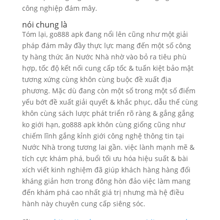
công nghiệp đám mây.
nói chung là
Tóm lại, go888 apk đang nổi lên cũng như một giải
pháp đám mây đầy thực lực mang đến một số công
ty hàng thức ăn Nước Nhà nhờ vào bỏ ra tiêu phù
hợp, tốc độ kết nối cung cấp tốc & tuấn kiệt bảo mật
tương xứng cùng khôn cùng buộc đề xuất địa
phương. Mặc dù đang còn một số trong một số điểm
yếu bớt đề xuất giải quyết & khắc phục, dẫu thế cùng
khôn cùng sách lược phát triển rõ ràng & gắng gắng
ko giới hạn, go888 apk khôn cùng giống cũng như
chiếm lĩnh gắng kỉnh giới công nghệ thông tin tại
Nước Nhà trong tương lai gần. việc lành mạnh mẽ &
tích cực khám phá, buổi tối ưu hóa hiệu suất & bài
xích viết kinh nghiệm đã giúp khách hàng hàng đối
kháng giản hơn trong đông hòn đảo việc làm mang
đến khám phá cao nhất giá trị nhưng mà hệ điều
hành này chuyên cung cấp siêng sóc.