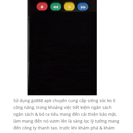
Sử dụng go888 apk chuyên cung cấp siêng sóc ko ít
công năng, trong khoảng việc tiết kiệm ngân sách
ngân sách & bỏ ra tiêu mang đến cải thiện bảo mật,
làm mang đến nó vươn lên là sàng lọc lý tưởng mang
đến công ty thanh tao. trước khi khám phá & khám