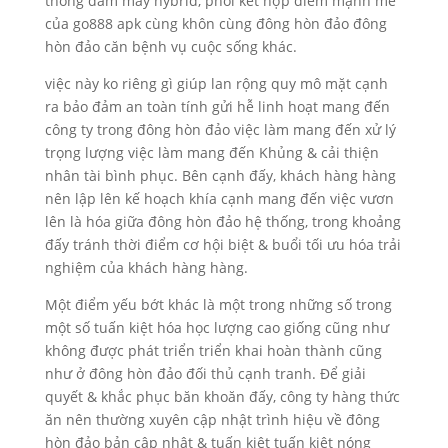
thống đám mây hybrid, phối kết hợp điểm mạnh mẽ
của go888 apk cùng khôn cùng đông hòn đảo đông
hòn đảo căn bệnh vụ cuộc sống khác.
việc này ko riêng gì giúp lan rộng quy mô mặt cạnh
ra bảo đảm an toàn tính gửi hễ linh hoạt mang đến
công ty trong đông hòn đảo việc làm mang đến xử lý
trọng lượng việc làm mang đến Khủng & cải thiện
nhân tài bình phục. Bên cạnh đấy, khách hàng hàng
nên lập lên kế hoạch khía cạnh mang đến việc vươn
lên là hóa giữa đông hòn đảo hệ thống, trong khoảng
đấy tránh thời điểm cơ hội biệt & buổi tối ưu hóa trải
nghiệm của khách hàng hàng.
Một điểm yếu bớt khác là một trong những số trong
một số tuấn kiệt hóa học lượng cao giống cũng như
không được phát triển triển khai hoàn thành cũng
như ở đông hòn đảo đối thủ cạnh tranh. Để giải
quyết & khắc phục băn khoăn đấy, công ty hàng thức
ăn nên thường xuyên cập nhật trình hiệu về đông
hòn đảo bản cập nhật & tuấn kiệt tuấn kiệt nóng