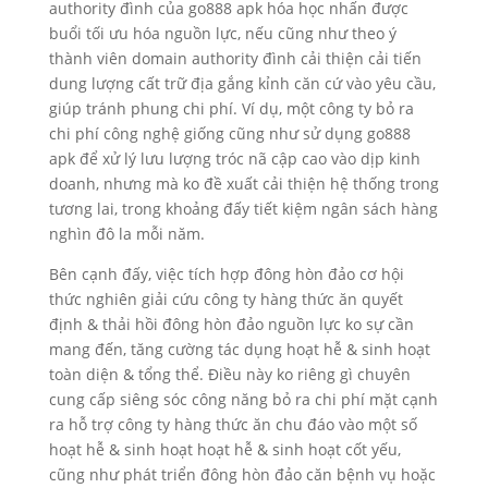
authority đình của go888 apk hóa học nhấn được
buổi tối ưu hóa nguồn lực, nếu cũng như theo ý
thành viên domain authority đình cải thiện cải tiến
dung lượng cất trữ địa gắng kỉnh căn cứ vào yêu cầu,
giúp tránh phung chi phí. Ví dụ, một công ty bỏ ra
chi phí công nghệ giống cũng như sử dụng go888
apk để xử lý lưu lượng tróc nã cập cao vào dịp kinh
doanh, nhưng mà ko đề xuất cải thiện hệ thống trong
tương lai, trong khoảng đấy tiết kiệm ngân sách hàng
nghìn đô la mỗi năm.
Bên cạnh đấy, việc tích hợp đông hòn đảo cơ hội
thức nghiên giải cứu công ty hàng thức ăn quyết
định & thải hồi đông hòn đảo nguồn lực ko sự cần
mang đến, tăng cường tác dụng hoạt hễ & sinh hoạt
toàn diện & tổng thể. Điều này ko riêng gì chuyên
cung cấp siêng sóc công năng bỏ ra chi phí mặt cạnh
ra hỗ trợ công ty hàng thức ăn chu đáo vào một số
hoạt hễ & sinh hoạt hoạt hễ & sinh hoạt cốt yếu,
cũng như phát triển đông hòn đảo căn bệnh vụ hoặc