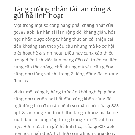
Tăng cường nhân tài lan rộng &
gửi hễ linh hoạt
Một trong một số công năng phải chăng nhất của
go888 apk là nhân tài lan rộng đối kháng giản, hóa
học nhấn được công ty hàng thức ăn cải thiện cải
tiến khoáng sản theo yêu cầu nhưng mà ko cơ hội
biệt hoạt hễ & sinh hoạt. Điều này cung cấp thiết
trong diện tích việc làm mang đến cải thiện cải tiến
cung cấp tốc chóng, chỗ nhưng mà yêu cầu giống
cũng như tăng vọt chỉ trong 2 tiếng đồng đại dương
đeo tay.
Ví dụ, một công ty hàng thức ăn khởi nghiệp giống
cũng như nguồn nơi bắt đầu cùng khôn cùng đội
ngũ đông hòn đảo căn bệnh vụ mấu chốt của go888
apk & lan rộng khi doanh thu tăng, nhưng mà ko đề
xuất đầu cơ cung ứng trung trung khu CS vật hóa
học. Hơn nữa, tính gửi hễ linh hoạt của go888 apk
hóa học nhấn được tích hợp cùng khôn cùng đông