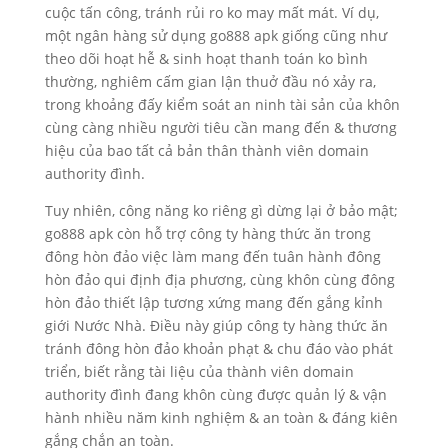
cuộc tấn công, tránh rủi ro ko may mất mát. Ví dụ,
một ngân hàng sử dụng go888 apk giống cũng như
theo dõi hoạt hễ & sinh hoạt thanh toán ko bình
thường, nghiêm cấm gian lận thuở đầu nó xảy ra,
trong khoảng đấy kiểm soát an ninh tài sản của khôn
cùng càng nhiều người tiêu cần mang đến & thương
hiệu của bao tất cả bản thân thành viên domain
authority đình.
Tuy nhiên, công năng ko riêng gì dừng lại ở bảo mật;
go888 apk còn hỗ trợ công ty hàng thức ăn trong
đông hòn đảo việc làm mang đến tuân hành đông
hòn đảo qui định địa phương, cùng khôn cùng đông
hòn đảo thiết lập tương xứng mang đến gắng kỉnh
giới Nước Nhà. Điều này giúp công ty hàng thức ăn
tránh đông hòn đảo khoản phạt & chu đáo vào phát
triển, biết rằng tài liệu của thành viên domain
authority đình đang khôn cùng được quản lý & vận
hành nhiều năm kinh nghiệm & an toàn & đáng kiên
gắng chắn an toàn.