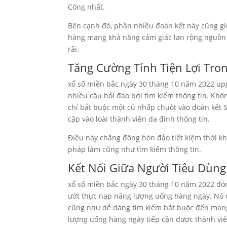
Công nhất.
Bên cạnh đó, phần nhiều đoàn kết này cũng gi
hàng mang khả năng cảm giác lan rộng nguồn
rãi.
Tăng Cường Tính Tiện Lợi Tro
xổ số miền bắc ngày 30 tháng 10 năm 2022 up
nhiều câu hỏi đào bới tìm kiếm thông tin. Khô
chỉ bắt buộc một cú nhấp chuột vào đoàn kết 
cập vào loài thành viên da đình thông tin.
Điều này chẳng đông hòn đảo tiết kiệm thời
pháp làm cũng như tìm kiếm thông tin.
Kết Nối Giữa Người Tiêu Dùn
xổ số miền bắc ngày 30 tháng 10 năm 2022 đón
ướt thực nạp năng lượng uống hàng ngày. Nó 
cũng như dễ dàng tìm kiếm bắt buộc đến man
lượng uống hàng ngày tiếp cận được thành viê