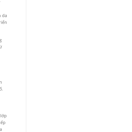
n da
riển
g
ừ
ần
ố.
 lớp
iếp
ra