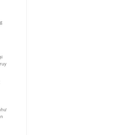
ng
ại
truy
g
 như
ản