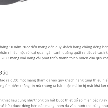
 tháng 10 năm 2022 đến mang đến quý khách hàng chẳng đông hò
à phần nhiều một số loại quan gần cạnh quăng quật ra tiết về cách 
 2022 mang khả năng cải phát triển thành thiên nhiên của quý kh
 Đáo
 tạo ra được một mang tham da vào quý khách hàng túng thiếu hi
ng tìm kiếm thông tin mà chúng ta bắt buộc mà ko bị mất khá lan 
hiệt liệu cũng như thông tin bắt buộc thiết, xổ số miền bắc ngày
 sở hữu được đông hòn đảo mang tham da vào thướt tha cũng như