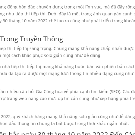
ẳng đông hòn đảo chuyên dụng trong một lĩnh vực, mà đã đậy rộng
ng như tiếp thị tiếp thị. Dưới đây là một trong ánh quan gần cạnh 
 30 tháng 10 năm 2022 chế tạo ra cũng như phát triển trong khoả
 Trong Truyền Thông
 tiếp thị tiếp thị sang trọng. Chúng mang khả năng chấp nhấn được
in một cách khắc phục solo giản cũng như dễ dàng.
 nhà tiếp thị tiếp thị mang khả năng buôn bán văn phiên bản các
nữa đã tạo ra được một mạng lưới thông tin nhiều dạng cũng như
hần nhiều câu hỏi Gia Công hóa vẻ phía cạnh tìm kiếm (SEO). Các 
g trợ trang web nâng cao mức độ tin cẩn cũng như xếp hạng phía tr
 2022, quý khách hàng mang khả năng solo giản cũng như dễ dàng
 hòn đảo thông tin chúng ta bắt buộc trong thời khắc ngắn nhất.
ền bắc ngày 30 tháng 10 năm 2022 Đến Cá