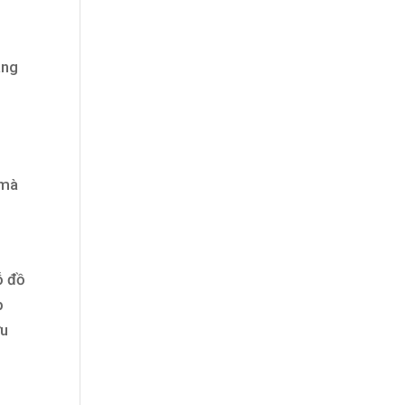
àng
 mà
ỗ đồ
p
ữu