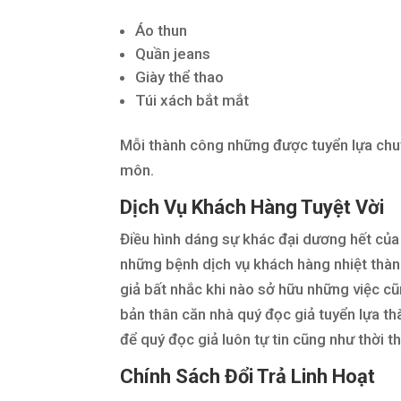
Áo thun
Quần jeans
Giày thể thao
Túi xách bắt mắt
Mỗi thành công những được tuyển lựa chuy
môn.
Dịch Vụ Khách Hàng Tuyệt Vời
Điều hình dáng sự khác đại dương hết củ
những bệnh dịch vụ khách hàng nhiệt thàn
giả bất nhắc khi nào sở hữu những việc c
bản thân căn nhà quý đọc giả tuyển lựa t
để quý đọc giả luôn tự tin cũng như thời t
Chính Sách Đổi Trả Linh Hoạt