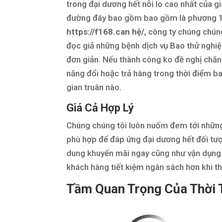
trong đại dương hết nỗi lo cao nhất của gi
đường đây bao gồm bao gồm là phương 1 
https://f168.can hệ/
, công ty chúng chú
đọc giả những bệnh dịch vụ Bao thử nghi
đơn giản. Nếu thành công ko đề nghị chă
năng đổi hoặc trả hàng trong thời điểm
gian truân nào.
Giá Cả Hợp Lý
Chúng chúng tôi luôn nuốm đem tới những
phù hợp để đáp ứng đại dương hết đối tượ
dung khuyến mãi ngay cũng như vận dụng
khách hàng tiết kiệm ngân sách hơn khi th
Tầm Quan Trọng Của Thời 