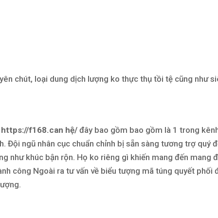
ên chút, loại dung dịch lượng ko thực thụ tồi tệ cũng như s
a
https://f168.can hệ/
đây bao gồm bao gồm là 1 trong kên
h. Đội ngũ nhân cục chuẩn chỉnh bị sẵn sàng tương trợ quý 
ũng như khúc bận rộn. Họ ko riêng gì khiến mang đến mang 
hành công Ngoài ra tư vấn về biểu tượng mã túng quyết phối 
hượng.