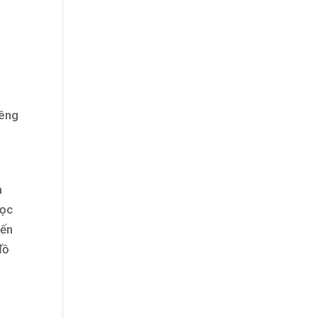
iêng
h
đọc
đến
đồ