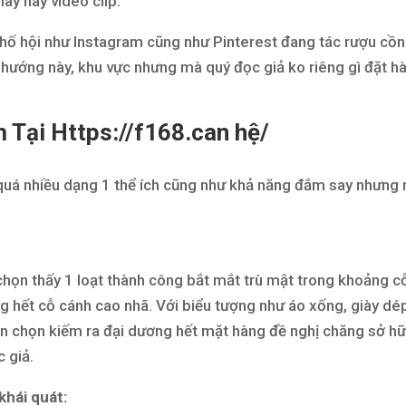
ay hay video clip.
phố hội như Instagram cũng như Pinterest đang tác rượu cồn
hướng này, khu vực nhưng mà quý đọc giả ko riêng gì đặt h
 Tại Https://f168.can hệ/
uá nhiều dạng 1 thể ích cũng như khả năng đắm say nhưng
 chọn thấy 1 loạt thành công bắt mắt trù mật trong khoảng c
 hết cỗ cánh cao nhã. Với biểu tượng như áo xống, giày dé
ản chọn kiếm ra đại dương hết mặt hàng đề nghị chăng sở h
 giả.
khái quát: