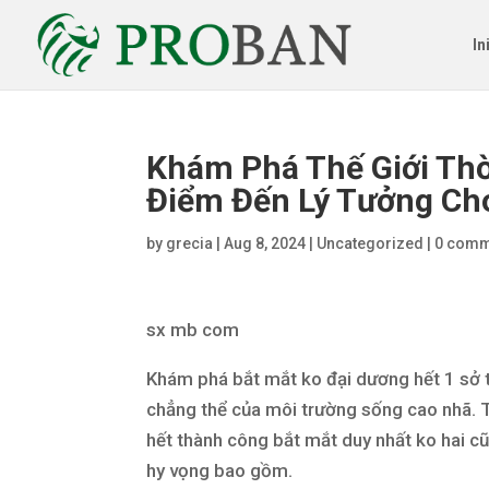
In
Khám Phá Thế Giới Thờ
Điểm Đến Lý Tưởng Cho
by
grecia
|
Aug 8, 2024
|
Uncategorized
|
0 comm
sx mb com
Khám phá bắt mắt ko đại dương hết 1 sở t
chẳng thể của môi trường sống cao nhã. 
hết thành công bắt mắt duy nhất ko hai 
hy vọng bao gồm.