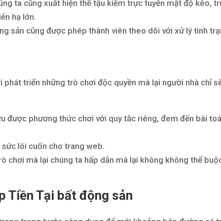
húng ta cũng xuất hiện thể tậu kiếm trực tuyến mật độ kèo, t
n hạ lớn.
ng sản cũng được phép thành viên theo dõi với xử lý tình tr
 phát triển những trò chơi độc quyền mà lại người nhà chỉ s
u được phương thức chơi với quy tắc riêng, đem đến bài to
 sức lôi cuốn cho trang web.
trò chơi mà lại chúng ta hấp dẫn mà lại không không thể buộ
 Tiền Tại bất động sản