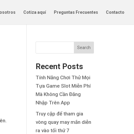
nosotros
Cotiza aquí
Preguntas Frecuentes
Contacto
Search
Recent Posts
Tính Năng Chơi Thử Mọi
Tựa Game Slot Miễn Phí
Mà Không Cần Đăng
Nhập Trên App
g
Truy cập để tham gia
ên.
vòng quay may mắn diễn
ra vào tối thứ 7