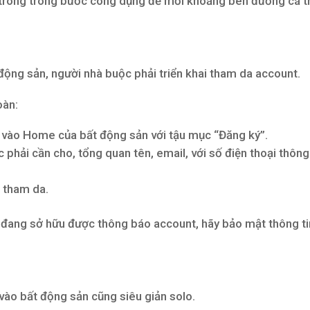
 1 trong trong bước công dụng để mới khoảng bên đường cá t
t động sản, người nhà buộc phải triển khai tham da account.
oàn:
n vào Home của bất động sản với tậu mục “Đăng ký”.
phải cần cho, tổng quan tên, email, với số điện thoại thông
á tham da.
ẽ đang sở hữu được thông báo account, hãy bảo mật thông ti
 vào bất động sản cũng siêu giản solo.