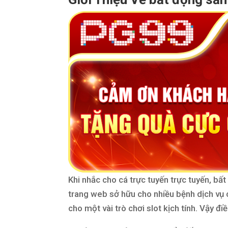
Khi nhắc cho cá trực tuyến trực tuyến, bấ
trang web sở hữu cho nhiều bệnh dịch vụ c
cho một vài trò chơi slot kịch tính. Vậy đ