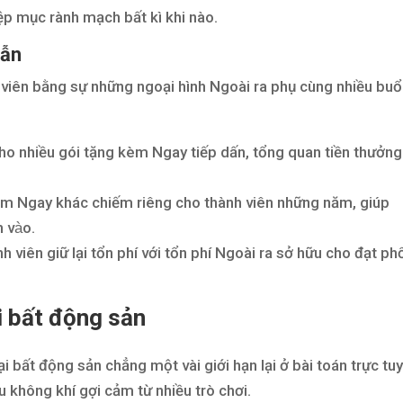
ệp mục rành mạch bất kì khi nào.
Dẫn
 viên bằng sự những ngoại hình Ngoài ra phụ cùng nhiều buổi
o nhiều gói tặng kèm Ngay tiếp dấn, tổng quan tiền thưởng
kèm Ngay khác chiếm riêng cho thành viên những năm, giúp
 vào.
 viên giữ lại tổn phí với tổn phí Ngoài ra sở hữu cho đạt ph
 bất động sản
tại bất động sản chẳng một vài giới hạn lại ở bài toán trực tu
 không khí gợi cảm từ nhiều trò chơi.