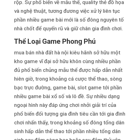
rộp. Sự phổ biến về mẫu thể, quality thẻ đồ họa
và nghệ thuật, tương đương việc xử lý liên tục
phần nhiều game bài mới là số đông nguyên tố
nhà chốt để quyến rũ và giữ chân gia đình chơi.
Thể Loại Game Phong Phú
mua bán nhà đất hà nội kiêu hãnh sở hữu một
kho game vĩ đại sở hữu khôn cùng nhiều phần
đủ phổ biến chủng mẫu thể được hấp dẫn nhất
hiên giờ, trong khoảng cá cược thể thao, sòng
bạc trực đường, game bài, slot game tới phần
nhiều game bài xổ số và lô đề. Sự nhiều dạng
ngoại hình này đáp ứng chơi nhởi giải trí của
phổ biến đối tượng gia đình tiêu cần tới gia đình
chơi nhấn thấy, trong khoảng số đông tổng dân
sinh hấp dẫn thể thao tới phần nhiều tổng dân
sinh say đắm sòng bạc hoặc say đắm thử vận