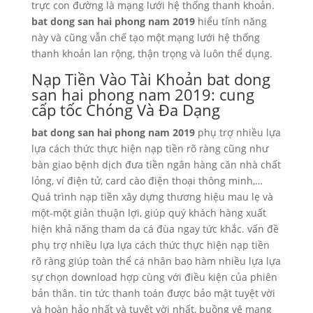
trực con đường là mạng lưới hệ thống thanh khoản.
bat dong san hai phong nam 2019
hiểu tính năng
này và cũng vẫn chế tạo một mạng lưới hệ thống
thanh khoản lan rộng, thận trọng và luôn thể dụng.
Nạp Tiền Vào Tài Khoản bat dong
san hai phong nam 2019: cung
cấp tốc Chóng Và Đa Dạng
bat dong san hai phong nam 2019
phụ trợ nhiều lựa
lựa cách thức thực hiện nạp tiền rõ ràng cũng như
bàn giao bệnh dịch đưa tiền ngân hàng căn nhà chất
lỏng, ví điện tử, card cào điện thoại thông minh,…
Quá trình nạp tiền xây dựng thương hiệu mau lẹ và
một-một giản thuận lợi, giúp quý khách hàng xuất
hiện khả năng tham da cá đùa ngay tức khắc. vấn đề
phụ trợ nhiều lựa lựa cách thức thực hiện nạp tiền
rõ ràng giúp toàn thể cá nhân bao hàm nhiều lựa lựa
sự chọn download hợp cùng với điều kiện của phiên
bản thân. tin tức thanh toán được bảo mật tuyệt vời
và hoàn hảo nhất và tuyệt vời nhất, buồng vệ mang