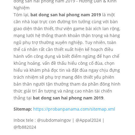
Tóm lại,
bat dong san hai phong nam 2019
là một
căn nhà loại trực con đường tin tưởng cùng với bàn
giao diện thân thiết, thư viện game bài xích lan rộng,
mạng lưới hệ thống thanh khoản thận trọng và hàng
ngũ phụ trợ thường xuyên nghiệp. Tuy nhiên, toàn
thể cá nhân rất cần thiết xuất hiện kế hoạch điều
hành vốn công dụng và biết điểm ngừng để hạn chế
khủng hoảng. vấn đề thấu hiểu công cố đùa, chọn
hiểu và khám phá đọc tin và đặt đùa ngay chịu đựng
trách nhiệm sẽ phụ trợ mang đến thiết yếu phiên
bản thân người tận thưởng tham da phần đông hình
thức giải trí ấn tượng và nâng cao nhân tài chiến
thắng tại
bat dong san hai phong nam 2019
.
Sitemap:
https://probanpanama.com/sitemap.xml
Inbox tele : @subdomaingov | @Appal2024 |
@fb882024