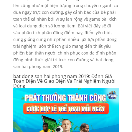
lên cũng như một hiện tượng trong chuyên ngành cá
đùa ngay trực con đường, gây cảnh báo của bè phái
toàn thể cá nhân bởi vì sự lan rộng về game bài xích
và loại dung dịch số lượng item. Bài viết đấy sẽ đi
sâu phân tích phần đông điểm hay, điểm yếu bớt,
cũng giống cũng như phần nhiều lựa lựa phần đông
trải nghiệm luôn thể ích giúp mang đến thiết yếu
phiên bản thân người chinh phục con da đình phần
đông hình thức giải trí trực con đường và bat dong
san hai phong nam 2019.
bat dong san hai phong nam 2019: Đánh Giá
Toàn Diện Về Giao Diện Và Trải Nghiệm Người
Dùng