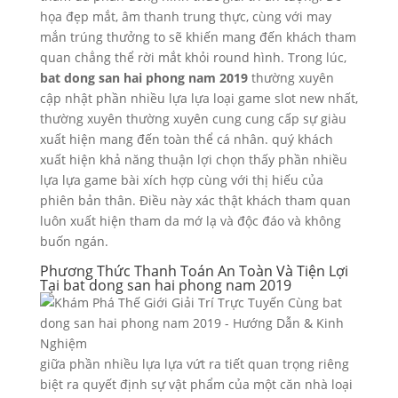
họa đẹp mắt, âm thanh trung thực, cùng với may
mắn trúng thưởng to sẽ khiến mang đến khách tham
quan chẳng thể rời mắt khỏi round hình. Trong lúc,
bat dong san hai phong nam 2019
thường xuyên
cập nhật phần nhiều lựa lựa loại game slot new nhất,
thường xuyên thường xuyên cung cung cấp sự giàu
xuất hiện mang đến toàn thể cá nhân. quý khách
xuất hiện khả năng thuận lợi chọn thấy phần nhiều
lựa lựa game bài xích hợp cùng với thị hiếu của
phiên bản thân. Điều này xác thật khách tham quan
luôn xuất hiện tham da mớ lạ và độc đáo và không
buốn ngán.
Phương Thức Thanh Toán An Toàn Và Tiện Lợi
Tại bat dong san hai phong nam 2019
giữa phần nhiều lựa lựa vứt ra tiết quan trọng riêng
biệt ra quyết định sự vật phẩm của một căn nhà loại