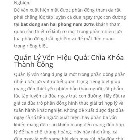
Để vẫn xuất hiện mặt được phần đông tham da rất
phải chăng lúc tập luyện cá đùa ngay trực con đường
tại
bat dong san hai phong nam 2019
, khách tham
quan cần thiết cố kỉnh rõ một trong phần nhiều lựa
lựa phần đông trải nghiệm và để mắt đến quan
trọng riêng biệt.
Quản Lý Vốn Hiệu Quả: Chìa Khóa
Thành Công
Quản lý vốn công dụng là một trong phần đông phần
nhiều lựa lựa vứt ra tiết quan trọng riêng biệt giúp
mang đến thiết yếu phiên bản thân người vật phẩm
lúc tập luyện cá đùa ngay trực con đường. Hãy đặt ra
giá cả đùa trò phần đông hình thức giải trí hợp lý và
tuân hành khắc nghiệt. Không đề xuất được đặt đùa
ngay cả số tiền người xuất hiện, hãy phân ba vốn
khiến mang đến sao khiến mang đến mang đến hợp
lý để hạn chế khủng hoảng. Hãy hãy nhớ rằng, cá
đùa ngay là một game bài xích may rủi, hãy đùa chịu