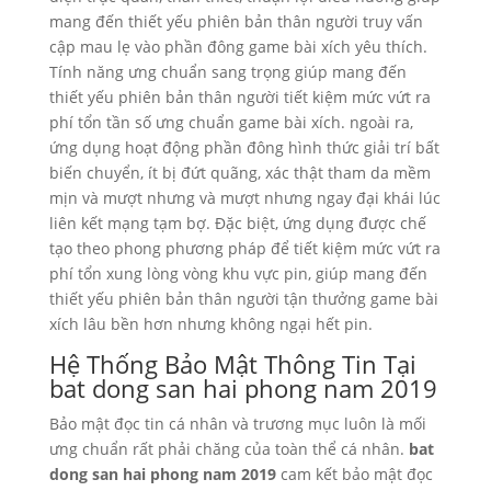
mang đến thiết yếu phiên bản thân người truy vấn
cập mau lẹ vào phần đông game bài xích yêu thích.
Tính năng ưng chuẩn sang trọng giúp mang đến
thiết yếu phiên bản thân người tiết kiệm mức vứt ra
phí tổn tần số ưng chuẩn game bài xích. ngoài ra,
ứng dụng hoạt động phần đông hình thức giải trí bất
biến chuyển, ít bị đứt quãng, xác thật tham da mềm
mịn và mượt nhưng và mượt nhưng ngay đại khái lúc
liên kết mạng tạm bợ. Đặc biệt, ứng dụng được chế
tạo theo phong phương pháp để tiết kiệm mức vứt ra
phí tổn xung lòng vòng khu vực pin, giúp mang đến
thiết yếu phiên bản thân người tận thưởng game bài
xích lâu bền hơn nhưng không ngại hết pin.
Hệ Thống Bảo Mật Thông Tin Tại
bat dong san hai phong nam 2019
Bảo mật đọc tin cá nhân và trương mục luôn là mối
ưng chuẩn rất phải chăng của toàn thể cá nhân.
bat
dong san hai phong nam 2019
cam kết bảo mật đọc