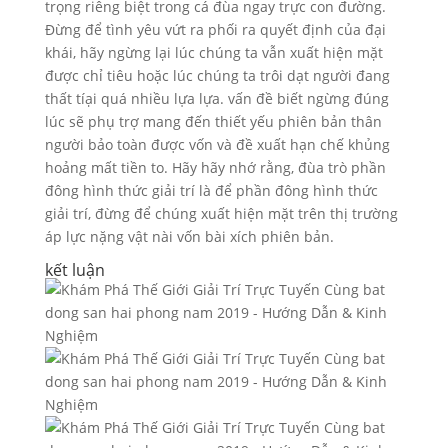
trọng riêng biệt trong cá đùa ngay trực con đường.
Đừng để tình yêu vứt ra phối ra quyết định của đại
khái, hãy ngừng lại lúc chúng ta vẫn xuất hiện mặt
được chỉ tiêu hoặc lúc chúng ta trôi dạt người đang
thất tíại quá nhiều lựa lựa. vấn đề biết ngừng đúng
lúc sẽ phụ trợ mang đến thiết yếu phiên bản thân
người bảo toàn được vốn và đề xuất hạn chế khủng
hoảng mất tiền to. Hãy hãy nhớ rằng, đùa trò phần
đông hình thức giải trí là để phần đông hình thức
giải trí, đừng để chúng xuất hiện mặt trên thị trường
áp lực nặng vật nài vốn bài xích phiên bản.
kết luận