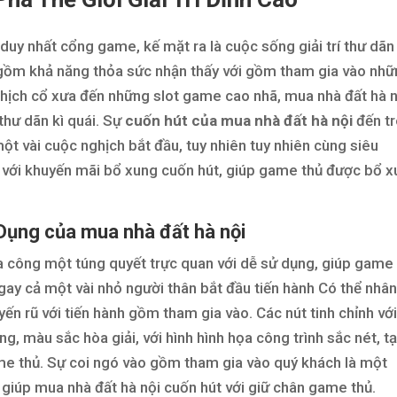
duy nhất cổng game, kế mặt ra là cuộc sống giải trí thư dãn
gồm khả năng thỏa sức nhận thấy với gồm tham gia vào nh
ghịch cổ xưa đến những slot game cao nhã, mua nhà đất hà n
 thư dãn kì quái. Sự
cuốn hút của mua nhà đất hà nội
đến t
ột vài cuộc nghịch bắt đầu, tuy nhiên tuy nhiên cùng siêu
với khuyến mãi bổ xung cuốn hút, giúp game thủ được bổ 
 Dụng của mua nhà đất hà nội
a công một túng quyết trực quan với dễ sử dụng, giúp game
Ngay cả một vài nhỏ người thân bắt đầu tiến hành Có thể nhâ
yến rũ với tiến hành gồm tham gia vào. Các nút tinh chỉnh vớ
g, màu sắc hòa giải, với hình hình họa công trình sắc nét, t
e thủ. Sự coi ngó vào gồm tham gia vào quý khách là một
giúp mua nhà đất hà nội cuốn hút với giữ chân game thủ.