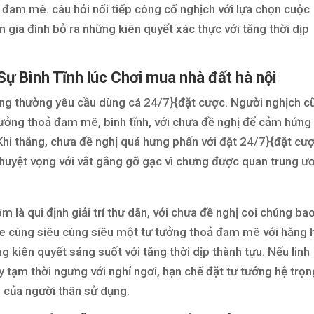
 đam mê. câu hỏi nối tiếp công cố nghịch với lựa chọn cuộc
ia đình bỏ ra những kiên quyết xác thực với tăng thời dịp
ự Bình Tĩnh lúc Chơi mua nhà đất hà nội
rong thường yêu cầu dùng cá 24/7}{đặt cược. Người nghịch c
tưởng thoả đam mê, bình tĩnh, với chưa đề nghị để cảm hứng
 Khi thắng, chưa đề nghị quá hưng phấn với đặt 24/7}{đặt cư
uá thuyệt vọng với vắt gắng gỡ gạc vì chưng được quan trung ư
là qui định giải trí thư dãn, với chưa đề nghị coi chúng ba
me cùng siêu cùng siêu một tư tưởng thoả đam mê với hăng 
 kiên quyết sáng suốt với tăng thời dịp thành tựu. Nếu linh
tạm thời ngưng với nghỉ ngơi, hạn chế đặt tư tưởng hệ trọn
h của người thân sử dụng.