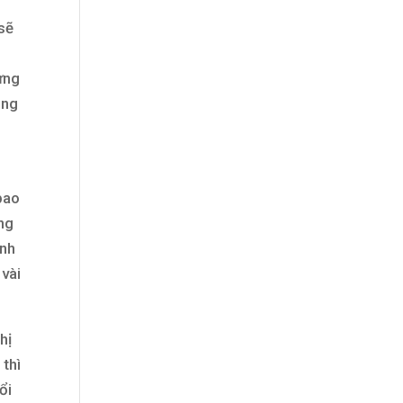
 sẽ
ưng
ung
bao
ũng
ành
 vài
hị
 thì
ổi