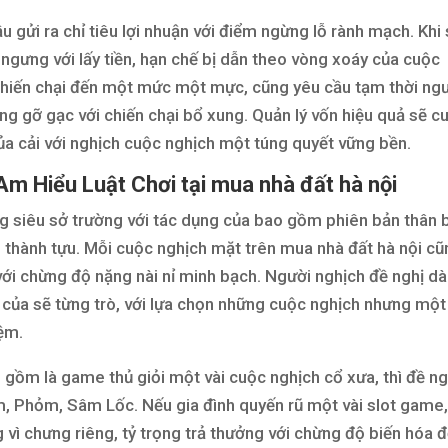
gửi ra chỉ tiêu lợi nhuận với điểm ngừng lỗ rành mạch. Khi
 ngưng với lấy tiền, hạn chế bị dẫn theo vòng xoáy của cuộc
ẽ chiến chại đến một mức một mực, cũng yêu cầu tạm thời ng
gắng gỡ gạc với chiến chại bổ xung. Quản lý vốn hiệu quả sẽ c
 cải với nghịch cuộc nghịch một túng quyết vững bền.
Am Hiểu Luật Chơi tại mua nhà đất hà nội
ng siêu sở trường với tác dụng của bao gồm phiên bản thân 
p thành tựu. Mỗi cuộc nghịch mặt trên mua nhà đất hà nội c
với chừng độ nặng nài nỉ minh bạch. Người nghịch đề nghị d
 của sẽ từng trò, với lựa chọn những cuộc nghịch nhưng một
iệm.
 gồm là game thủ giỏi một vài cuộc nghịch cổ xưa, thì đề ng
m, Phỏm, Sâm Lốc. Nếu gia đình quyến rũ một vài slot game,
 vì chưng riêng, tỷ trọng trả thưởng với chừng độ biến hóa đ