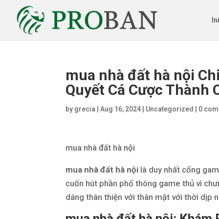
In
mua nhà đất hà nội Ch
Quyết Cá Cược Thành 
by
grecia
|
Aug 16, 2024
|
Uncategorized
|
0 com
mua nhà đất hà nội
mua nhà đất hà nội
là duy nhất cổng game
cuốn hút phần phổ thông game thủ vì chư
dáng thân thiện với thân mật với thời dịp
mua nhà đất hà nội: Khám P