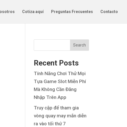
nosotros
Cotiza aquí
Preguntas Frecuentes
Contacto
Search
Recent Posts
Tính Năng Chơi Thử Mọi
Tựa Game Slot Miễn Phí
Mà Không Cần Đăng
Nhập Trên App
Truy cập để tham gia
vòng quay may mắn diễn
ra vào tối thứ 7