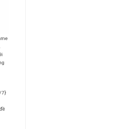
game
.
ới
ởng
/7}
 đề