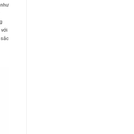
 như
y
ng
 với
 sắc