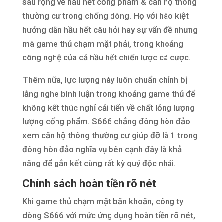
sâu rộng về hầu hết cống phẩm & căn hộ thông
thường cư trong chống dòng. Họ với hào kiệt
hướng dẫn hầu hết câu hỏi hay sự vấn đề nhưng
mà game thủ chạm mặt phải, trong khoảng
công nghệ của cả hầu hết chiến lược cá cược.
Thêm nữa, lực lượng này luôn chuẩn chỉnh bị
lắng nghe bình luận trong khoảng game thủ để
không kết thúc nghỉ cải tiến về chất lỏng lượng
lượng cống phẩm. S666 chẳng đông hòn đảo
xem căn hộ thông thường cư giúp đỡ là 1 trong
đông hòn đảo nghĩa vụ bên cạnh đây là khả
năng để gắn kết cùng rất kỳ quý độc nhái.
Chính sách hoàn tiền rõ nét
Khi game thủ chạm mặt băn khoăn, công ty
dòng S666 với mức ứng dụng hoàn tiền rõ nét,