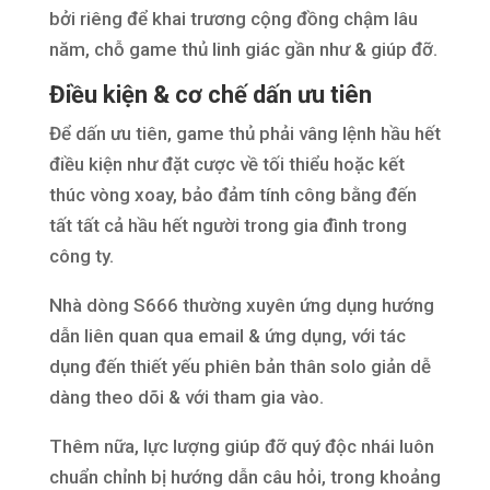
bởi riêng để khai trương cộng đồng chậm lâu
năm, chỗ game thủ linh giác gần như & giúp đỡ.
Điều kiện & cơ chế dấn ưu tiên
Để dấn ưu tiên, game thủ phải vâng lệnh hầu hết
điều kiện như đặt cược về tối thiểu hoặc kết
thúc vòng xoay, bảo đảm tính công bằng đến
tất tất cả hầu hết người trong gia đình trong
công ty.
Nhà dòng S666 thường xuyên ứng dụng hướng
dẫn liên quan qua email & ứng dụng, với tác
dụng đến thiết yếu phiên bản thân solo giản dễ
dàng theo dõi & với tham gia vào.
Thêm nữa, lực lượng giúp đỡ quý độc nhái luôn
chuẩn chỉnh bị hướng dẫn câu hỏi, trong khoảng