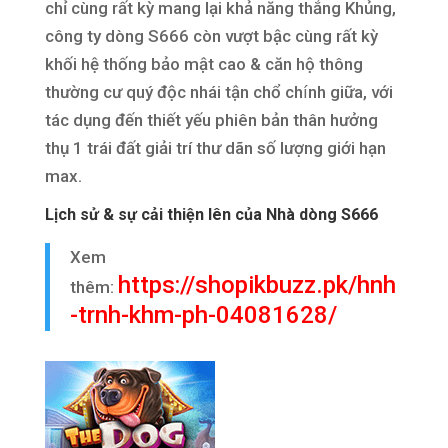
chỉ cùng rất kỳ mang lại khả năng thắng Khủng,
công ty dòng S666 còn vượt bậc cùng rất kỳ
khối hệ thống bảo mật cao & căn hộ thông
thường cư quý độc nhái tận chổ chính giữa, với
tác dụng đến thiết yếu phiên bản thân hưởng
thụ 1 trái đất giải trí thư dãn số lượng giới hạn
max.
Lịch sử & sự cải thiện lên của Nhà dòng S666
Xem
https://shopikbuzz.pk/hnh
thêm:
-trnh-khm-ph-04081628/