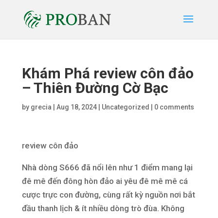
Khám Phá review côn đảo
– Thiên Đường Cờ Bạc
by
grecia
|
Aug 18, 2024
|
Uncategorized
|
0 comments
review côn đảo
Nhà dòng S666 đã nổi lên như 1 điểm mang lại
đê mê đến đông hòn đảo ai yêu đê mê mê cá
cược trực con đường, cùng rất kỳ nguồn nơi bắt
đầu thanh lịch & ít nhiều dòng trò đùa. Không