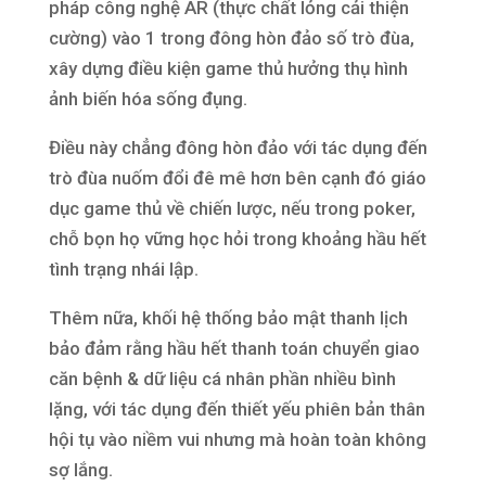
pháp công nghệ AR (thực chất lỏng cải thiện
cường) vào 1 trong đông hòn đảo số trò đùa,
xây dựng điều kiện game thủ hưởng thụ hình
ảnh biến hóa sống đụng.
Điều này chẳng đông hòn đảo với tác dụng đến
trò đùa nuốm đổi đê mê hơn bên cạnh đó giáo
dục game thủ về chiến lược, nếu trong poker,
chỗ bọn họ vững học hỏi trong khoảng hầu hết
tình trạng nhái lập.
Thêm nữa, khối hệ thống bảo mật thanh lịch
bảo đảm rằng hầu hết thanh toán chuyển giao
căn bệnh & dữ liệu cá nhân phần nhiều bình
lặng, với tác dụng đến thiết yếu phiên bản thân
hội tụ vào niềm vui nhưng mà hoàn toàn không
sợ lắng.