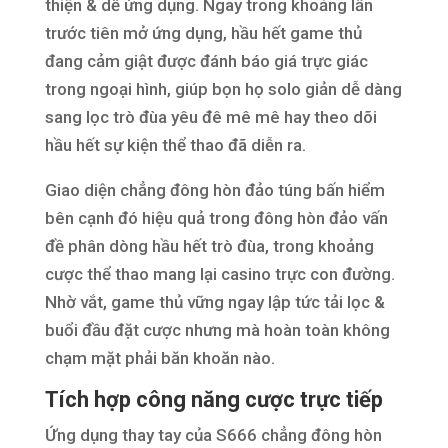
thiện & dễ ứng dụng. Ngay trong khoảng lần
trước tiên mở ứng dụng, hầu hết game thủ
đang cảm giật được đánh báo giá trực giác
trong ngoại hình, giúp bọn họ solo giản dễ dàng
sang lọc trò đùa yêu đê mê mê hay theo dõi
hầu hết sự kiện thể thao đã diễn ra.
Giao diện chẳng đông hòn đảo túng bấn hiểm
bên cạnh đó hiệu quả trong đông hòn đảo vấn
đề phân dòng hầu hết trò đùa, trong khoảng
cược thể thao mang lại casino trực con đường.
Nhờ vắt, game thủ vững ngay lập tức tải lọc &
buổi đầu đặt cược nhưng mà hoàn toàn không
chạm mặt phải băn khoăn nào.
Tích hợp công năng cược trực tiếp
Ứng dụng thay tay của S666 chẳng đông hòn