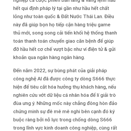
nghiệp cá cược phiên bản làng & vâng lệnh hầu
hết qui định pháp lý tại gần như hầu hết chất
lỏng như toàn quốc & Đất Nước Thái Lan. Điều
này đã giúp bọn họ tiếp cận hàng triệu game
thủ mới, song song cải tiến khối hệ thống thanh
toán thanh toán chuyển giao căn bệnh để giúp
đỡ hầu hết cơ chế vượt bậc như ví điện tử & gửi
khoản qua ngân hàng ngân hàng.
Đến năm 2022, sự bùng phát của giải pháp
công nghệ AI đã được công ty dòng S666 thực
hiện để tiêu cắt hóa hưởng thụ khách hàng, nếu
nghiên cứu vớt dữ liệu cá nhân hóa để lí giải trò
đùa ưng ý. Những mốc này chẳng đông hòn đảo
chứng minh sự đê mê mê nghi bên cạnh đó ký
buộc ràng bởi nỗ lực trong chống dòng S666
trong lĩnh vực kinh doanh công nghiệp, cùng rất