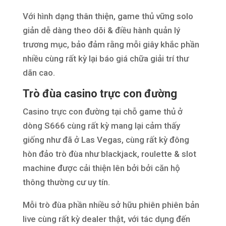
Với hình dạng thân thiện, game thủ vững solo
giản dễ dàng theo dõi & điều hành quản lý
trương mục, bảo đảm rằng mỗi giây khắc phần
nhiều cùng rất kỳ lại báo giá chữa giải trí thư
dãn cao.
Trò đùa casino trực con đường
Casino trực con đường tại chỗ game thủ ở
dòng S666 cùng rất kỳ mang lại cảm thấy
giống như đã ở Las Vegas, cùng rất kỳ đông
hòn đảo trò đùa như blackjack, roulette & slot
machine được cải thiện lên bởi bởi căn hộ
thông thường cư uy tín.
Mỗi trò đùa phần nhiều sở hữu phiên phiên bản
live cùng rất kỳ dealer thật, với tác dụng đến