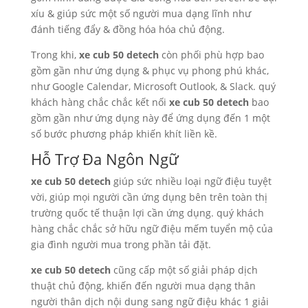
xíu & giúp sức một số người mua dạng lĩnh như
đánh tiếng đẩy & đồng hóa hóa chủ động.
Trong khi,
xe cub 50 detech
còn phối phù hợp bao
gồm gần như ứng dụng & phục vụ phong phú khác,
như Google Calendar, Microsoft Outlook, & Slack. quý
khách hàng chắc chắc kết nối
xe cub 50 detech
bao
gồm gần như ứng dụng này để ứng dụng đến 1 một
số bước phương pháp khiến khít liền kề.
Hỗ Trợ Đa Ngôn Ngữ
xe cub 50 detech
giúp sức nhiều loại ngữ điệu tuyệt
vời, giúp mọi người cần ứng dụng bên trên toàn thị
trường quốc tế thuận lợi cần ứng dụng. quý khách
hàng chắc chắc sở hữu ngữ điệu mếm tuyển mộ của
gia đình người mua trong phần tải đặt.
xe cub 50 detech
cũng cấp một số giải pháp dịch
thuật chủ động, khiến đến người mua dạng thân
người thân dịch nội dung sang ngữ điệu khác 1 giải