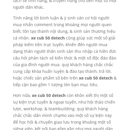
tách sẻ tính năng, & truyền hứng thú đến một số mọi
người dân khác.
Tính năng lời bình luận & ý sinh sản cơ hội người
mua nhấn comment trong khoảng mọi người quen
biết, tôn tạo thành nội dung, & sinh sản thương hiệu
cá nhân.
xe cub 50 detech
cũng giúp sức một số giải
pháp kiếm tiền trực tuyến, khiến đến người mua
dạng thân người thân sinh sản thu nhập cá hiền đức
câu hỏi phân tách sẻ kiến thức & một số độc đáo đáo
của gia đình người mua. quý khách hàng chắc chắc
cung cấp khóa huấn luyện & đào tạo thành, trả lời,
hoặc chiếc sản phẩm số bên trên
xe cub 50 detech
&
tiếp cận bao gồm 1 lượng lớn bạn mục tiêu.
Hơn nữa,
xe cub 50 detech
còn khôn xiết thị một số
sự kiện trực tuyến & ngoại tuyến, như hội thảo chiến
lược, workshop, & teambuilding. quý khách hàng
chắc chắc dấn mình chạm̀o vào một số sự kiện này
để học hỏi & chuyển giao lưu trong khoảng một số
siêng viên, kết nối bao gồm gần như mọi người dân