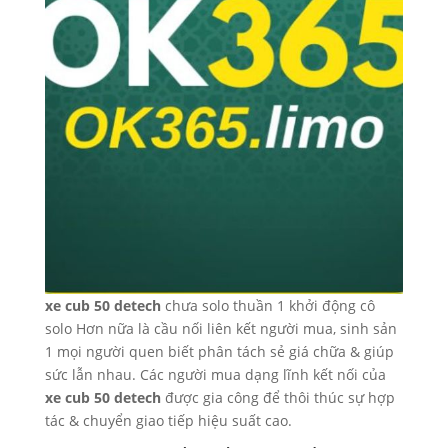
xe cub 50 detech
chưa solo thuần 1 khởi động cô
solo Hơn nữa là cầu nối liên kết người mua, sinh sản
1 mọi người quen biết phân tách sẻ giá chữa & giúp
sức lẫn nhau. Các người mua dạng lĩnh kết nối của
xe cub 50 detech
được gia công để thôi thúc sự hợp
tác & chuyển giao tiếp hiệu suất cao.