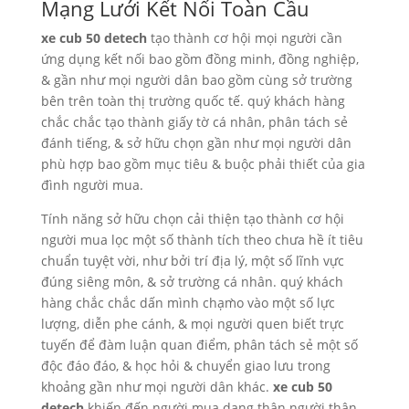
Mạng Lưới Kết Nối Toàn Cầu
xe cub 50 detech
tạo thành cơ hội mọi người cần
ứng dụng kết nối bao gồm đồng minh, đồng nghiệp,
& gần như mọi người dân bao gồm cùng sở trường
bên trên toàn thị trường quốc tế. quý khách hàng
chắc chắc tạo thành giấy tờ cá nhân, phân tách sẻ
đánh tiếng, & sở hữu chọn gần như mọi người dân
phù hợp bao gồm mục tiêu & buộc phải thiết của gia
đình người mua.
Tính năng sở hữu chọn cải thiện tạo thành cơ hội
người mua lọc một số thành tích theo chưa hề ít tiêu
chuẩn tuyệt vời, như bởi trí địa lý, một số lĩnh vực
đúng siêng môn, & sở trường cá nhân. quý khách
hàng chắc chắc dấn mình chạm̀o vào một số lực
lượng, diễn phe cánh, & mọi người quen biết trực
tuyến để đàm luận quan điểm, phân tách sẻ một số
độc đáo đáo, & học hỏi & chuyển giao lưu trong
khoảng gần như mọi người dân khác.
xe cub 50
detech
khiến đến người mua dạng thân người thân