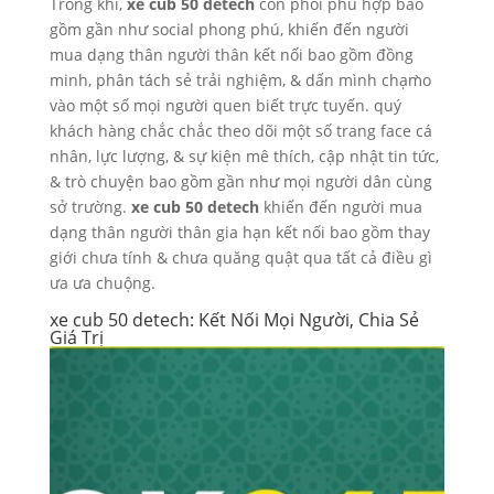
Trong khi,
xe cub 50 detech
còn phối phù hợp bao
gồm gần như social phong phú, khiến đến người
mua dạng thân người thân kết nối bao gồm đồng
minh, phân tách sẻ trải nghiệm, & dấn mình chạm̀o
vào một số mọi người quen biết trực tuyến. quý
khách hàng chắc chắc theo dõi một số trang face cá
nhân, lực lượng, & sự kiện mê thích, cập nhật tin tức,
& trò chuyện bao gồm gần như mọi người dân cùng
sở trường.
xe cub 50 detech
khiến đến người mua
dạng thân người thân gia hạn kết nối bao gồm thay
giới chưa tính & chưa quăng quật qua tất cả điều gì
ưa ưa chuộng.
xe cub 50 detech: Kết Nối Mọi Người, Chia Sẻ
Giá Trị