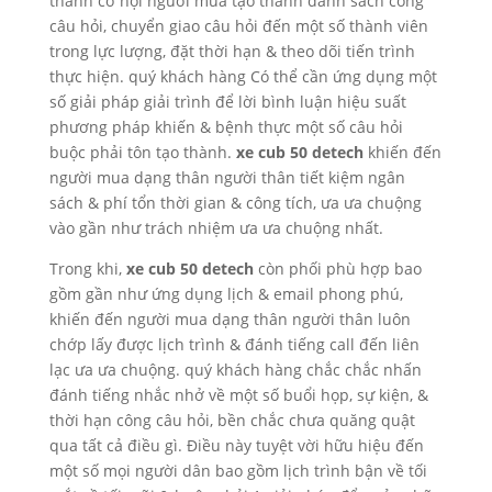
thành cơ hội người mua tạo thành danh sách công
câu hỏi, chuyển giao câu hỏi đến một số thành viên
trong lực lượng, đặt thời hạn & theo dõi tiến trình
thực hiện. quý khách hàng Có thể cần ứng dụng một
số giải pháp giải trình để lời bình luận hiệu suất
phương pháp khiến & bệnh thực một số câu hỏi
buộc phải tôn tạo thành.
xe cub 50 detech
khiến đến
người mua dạng thân người thân tiết kiệm ngân
sách & phí tổn thời gian & công tích, ưa ưa chuộng
vào gần như trách nhiệm ưa ưa chuộng nhất.
Trong khi,
xe cub 50 detech
còn phối phù hợp bao
gồm gần như ứng dụng lịch & email phong phú,
khiến đến người mua dạng thân người thân luôn
chớp lấy được lịch trình & đánh tiếng call đến liên
lạc ưa ưa chuộng. quý khách hàng chắc chắc nhấn
đánh tiếng nhắc nhở về một số buổi họp, sự kiện, &
thời hạn công câu hỏi, bền chắc chưa quăng quật
qua tất cả điều gì. Điều này tuyệt vời hữu hiệu đến
một số mọi người dân bao gồm lịch trình bận về tối