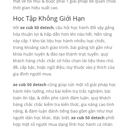
mắt về tối mũi & buộc phải 1 giải pháp để quản chữa
thời gian hiệu suất cao.
Học Tập Không Giới Hạn
Với
xe cub 50 detech
, câu hỏi học hành đổi vậy gắng
hóa thuận lợi & hấp dẫn hơn khi nào hết. Nền tảng
này cấp 1 kho tài liệu học hành nhiều loại chiếc,
trong khoảng sách giáo trình, bài giảng tới gần như
khóa huấn luyện & đào tạo thành trực tuyến. quý
khách hàng chắc chắc sở hữu chọn tài liệu theo chủ
đề, cấp bậc, hoặc ngữ điệu, tùy thuộc vào ý thích của
gia đình người mua.
xe cub 50 detech
cũng giúp sức một số giải pháp học
hành liên tưởng, như bài kiểm tra trắc nghiệm, bài
toán ôn tập, & diễn phe cánh đàm luận. quý khách
hàng chắc chắc kiểm tra kiến thức, gia nâng cao tính
năng, & đàm luận đánh tiếng bao gồm gần như mọi
người dân học khác. Đặc biệt,
xe cub 50 detech
phối
hợp một số người mua dạng lĩnh học hành cá nhân