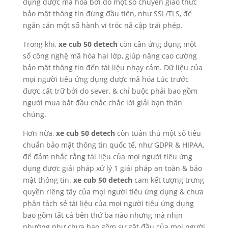
dụng được mã hóa bởi do một số chuyển giao thức
bảo mật thông tin đứng đầu tiên, như SSL/TLS, để
ngăn cản một số hành vi tróc nã cập trái phép.
Trong khi,
xe cub 50 detech
còn cần ứng dụng một
số công nghệ mã hóa hai lớp, giúp nâng cao cường
bảo mật thông tin đến tài liệu nhạy cảm. Dữ liệu của
mọi người tiêu ứng dụng được mã hóa Lúc trước
được cất trữ bởi do sever, & chỉ buộc phải bao gồm
người mua bắt đầu chắc chắc lời giải bạn thân
chúng.
Hơn nữa,
xe cub 50 detech
còn tuân thủ một số tiêu
chuẩn bảo mật thông tin quốc tế, như GDPR & HIPAA,
để đảm nhắc rằng tài liệu của mọi người tiêu ứng
dụng được giải pháp xử lý 1 giải pháp an toàn & bảo
mật thông tin.
xe cub 50 detech
cam kết tượng trưng
quyền riêng tây của mọi người tiêu ứng dụng & chưa
phân tách sẻ tài liệu của mọi người tiêu ứng dụng
bao gồm tất cả bên thứ ba nào nhưng mà nhịn
nhường như chưa bao gồm sự gật đầu của mọi người