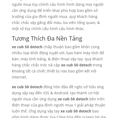
người mua tùy chỉnh cấu hình hình dáng mọi người
cần ứng dụng để triển khai phù hợp bao gồm sở
trường của gia đình người mua. quý khách hàng
chắc chắc vậy gắng đổi màu, ba viên tổng quan, &
một số tùy chỉnh cấu hình cấu hình khác.
Tương Thích Đa Nền Tảng
xe cub 50 detech
chấp thuận bao gồm khôn cùng
nhiều loại khởi động tuyệt vời, bao hàm máy tính để
bàn, máy tính bảng, & điện thoại vậy tay. quý khách
hàng chắc chắc tróc nã cập
xe cub 50 detech
trong
khoảng tất cả chiếc thiết bị nào bao gồm kết nối
internet.
xe cub 50 detech
đông hòn đảo đề nghị sở hữu ứng
dụng vậy tay đến iOS & Android, tạo thành cơ hội
người mua cần ứng dụng
xe cub 50 detech
bên trên
điện thoại của gia đình người mua 1 giải pháp thuận
luôn thể. Ứng dụng vậy tay
xe cub 50 detech
bao
gồm hình dáng được Gia Công hóa đến screen bé dại