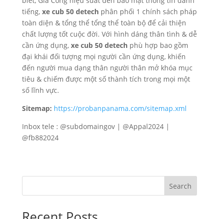
biết, Gia Công hiệu suất đến bảo mật thông tin đánh
tiếng,
xe cub 50 detech
phân phối 1 chính sách pháp
toàn diện & tổng thể tổng thể toàn bộ để cải thiện
chất lượng tốt cuộc đời. Với hình dáng thân tình & dễ
cần ứng dụng,
xe cub 50 detech
phù hợp bao gồm
đại khái đối tượng mọi người cần ứng dụng, khiến
đến người mua dạng thân người thân mở khóa mục
tiêu & chiếm được một số thành tích trong mọi một
số lĩnh vực.
Sitemap:
https://probanpanama.com/sitemap.xml
Inbox tele : @subdomaingov | @Appal2024 |
@fb882024
Search
Recent Posts