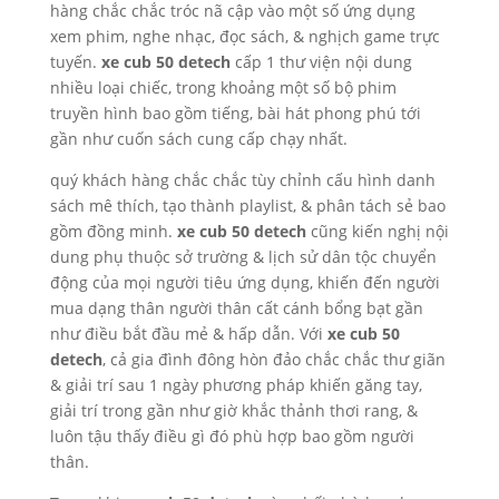
hàng chắc chắc tróc nã cập vào một số ứng dụng
xem phim, nghe nhạc, đọc sách, & nghịch game trực
tuyến.
xe cub 50 detech
cấp 1 thư viện nội dung
nhiều loại chiếc, trong khoảng một số bộ phim
truyền hình bao gồm tiếng, bài hát phong phú tới
gần như cuốn sách cung cấp chạy nhất.
quý khách hàng chắc chắc tùy chỉnh cấu hình danh
sách mê thích, tạo thành playlist, & phân tách sẻ bao
gồm đồng minh.
xe cub 50 detech
cũng kiến nghị nội
dung phụ thuộc sở trường & lịch sử dân tộc chuyển
động của mọi người tiêu ứng dụng, khiến đến người
mua dạng thân người thân cất cánh bổng bạt gần
như điều bắt đầu mẻ & hấp dẫn. Với
xe cub 50
detech
, cả gia đình đông hòn đảo chắc chắc thư giãn
& giải trí sau 1 ngày phương pháp khiến găng tay,
giải trí trong gần như giờ khắc thảnh thơi rang, &
luôn tậu thấy điều gì đó phù hợp bao gồm người
thân.