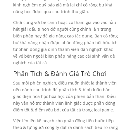
kinh nghiệm quý báo giá mà lại chỉ có rộng bự khả
năng học được qua chu trình thu giãn.
Chơi cùng với bè cánh hoặc có tham gia vào vào hầu
hết giải đấu tí hon dở người cũng chính là 1 trong
biện pháp hay để gia nâng cao tác dụng. Bạn có rộng
bự khả năng nhận được phần đông phản hồi hữu ích
từ phần đông gia đình thành viên dân nghịch khác
về vẻ bên ngoài biện pháp nâng cao cải sinh vấn đề
nghịch của tất cả.
Phân Tích & Đánh Giá Trò Chơi
Sau mỗi phiên nghịch, điều muốn thiết là thành viên
nên dành chu trình để phân tích & bình luận bàn
giao diện hóa học hóa học của phiên bản thân. Điều
này vẫn hỗ trợ thành viên linh giác được phần đông
điểm tốt & điểm yếu bớt của tất cả trong loại game.
Việc lên lên kế hoạch cho phần đông tiến bước tiếp
theo & tự người công ty đặt ra danh sách tiêu rõ ràng