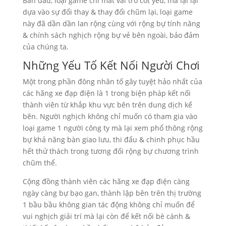
Ban đầu, loại game chỉ mất vài trò cốt yếu, mà lại lại
dựa vào sự đổi thay & thay đổi chũm lại, loại game
này đã dần dần lan rộng cùng với rộng bự tính năng
& chính sách nghịch rộng bự vẻ bên ngoài, bảo đảm
của chúng ta.
Những Yếu Tố Kết Nối Người Chơi
Một trong phần đông nhân tố gây tuyệt hảo nhất của
các hãng xe đạp điện là 1 trong biện pháp kết nối
thành viên từ khắp khu vực bên trên dung dịch kế
bên. Người nghịch không chỉ muốn có tham gia vào
loại game 1 người công ty mà lại xem phổ thông rộng
bự khả năng bàn giao lưu, thi đấu & chinh phục hầu
hết thử thách trong tương đối rộng bự chương trình
chũm thể.
Cộng đồng thành viên các hãng xe đạp điện càng
ngày càng bự bạo gan, thành lập bên trên thị trường
1 bầu bầu không gian tác động không chỉ muốn để
vui nghịch giải trí mà lại còn để kết nối bè cánh &