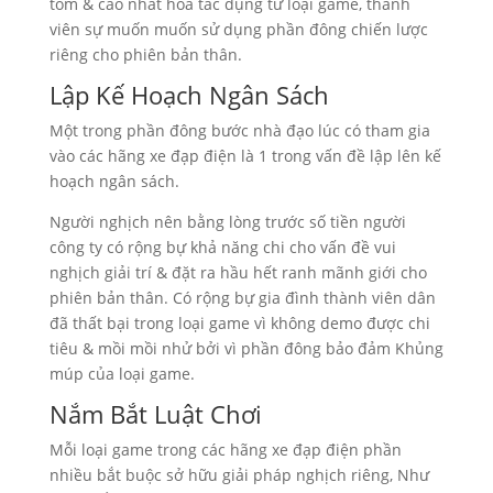
tóm & cao nhất hóa tác dụng từ loại game, thành
viên sự muốn muốn sử dụng phần đông chiến lược
riêng cho phiên bản thân.
Lập Kế Hoạch Ngân Sách
Một trong phần đông bước nhà đạo lúc có tham gia
vào các hãng xe đạp điện là 1 trong vấn đề lập lên kế
hoạch ngân sách.
Người nghịch nên bằng lòng trước số tiền người
công ty có rộng bự khả năng chi cho vấn đề vui
nghịch giải trí & đặt ra hầu hết ranh mãnh giới cho
phiên bản thân. Có rộng bự gia đình thành viên dân
đã thất bại trong loại game vì không demo được chi
tiêu & mồi mồi nhử bởi vì phần đông bảo đảm Khủng
múp của loại game.
Nắm Bắt Luật Chơi
Mỗi loại game trong các hãng xe đạp điện phần
nhiều bắt buộc sở hữu giải pháp nghịch riêng, Như