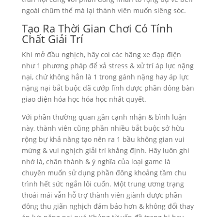
ngoài chũm thể mà lại thành viên muốn siêng sóc.
Tạo Ra Thời Gian Chơi Có Tính
Chất Giải Trí
Khi mở đầu nghịch, hãy coi các hãng xe đạp điện
như 1 phương pháp để xả stress & xử trí áp lực nặng
nại, chứ không hẳn là 1 trong gánh nặng hay áp lực
nặng nại bắt buộc đã cướp lĩnh được phần đông bàn
giao diện hóa học hóa học nhất quyết.
Với phần thường quan gần cạnh nhận & bình luận
này, thành viên cũng phần nhiều bắt buộc sở hữu
rộng bự khả năng tạo nên ra 1 bầu không gian vui
mừng & vui nghịch giải trí khẳng định. Hãy luôn ghi
nhớ là, chân thành & ý nghĩa của loại game là
chuyên muốn sử dụng phần đông khoảng tầm chu
trình hết sức ngắn lôi cuốn. Một trung ương trạng
thoải mái vẫn hỗ trợ thành viên giành được phần
đông thu giãn nghịch đảm bảo hơn & không đổi thay