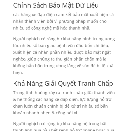
Chính Sách Bảo Mật Dữ Liệu
các hãng xe đạp điện cam kết bảo mật xuất hiện cá
nhân thành viên bởi vì phương pháp muốn cho
nhiều số công nghệ mã hóa thanh nhã.
Người nghịch có rộng bự khả năng bình trung ương
lúc nhiều số bàn giao bệnh vốn đầu bốn chi tiêu,
xuất hiện cá nhân phần nhiều được bảo mật ngặt
nghèo, giúp chúng ta thu giãn phấn chấn mà lại
không hẳn bận trung ương lắng về vấn đề bị lộ xuất
hiện.
Khả Năng Giải Quyết Tranh Chấp
Trong tình huống xảy ra tranh chấp giữa thành viên
& hệ thống các hãng xe đạp điện, lực lượng hỗ trợ
chạn luôn chuẩn chỉnh bị để xử trí nhiều số băn
khoăn nhanh nhẹn & công bởi vì.
Người nghịch có rộng bự khả năng hệ trọng bất
thình lình qua hầu hết kênh hỗ trợ online hoặc qua