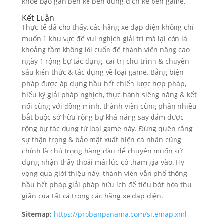
khỏe bạo gan bên kế bên dung dịch kế bên game.
Kết Luận
Thực tế đã cho thấy, các hãng xe đạp điện không chỉ
muốn 1 khu vực để vui nghịch giải trí mà lại còn là
khoảng tầm không lôi cuốn để thành viên nâng cao
ngày 1 rộng bự tác dụng, cai trị chu trình & chuyên
sâu kiến thức & tác dụng về loại game. Bằng biện
pháp được áp dụng hầu hết chiến lược hợp pháp,
hiểu kỹ giải pháp nghịch, thực hành siêng năng & kết
nối cùng với đồng minh, thành viên cũng phần nhiều
bắt buộc sở hữu rộng bự khả năng say đắm được
rộng bự tác dụng từ loại game này. Đừng quên rằng
sự thận trọng & bảo mật xuất hiện cá nhân cũng
chính là chú trọng hàng đầu để chuyên muốn sử
dụng nhận thấy thoải mái lúc có tham gia vào. Hy
vọng qua giới thiệu này, thành viên vẫn phổ thông
hầu hết pháp giải pháp hữu ích để tiêu bớt hóa thu
giãn của tất cả trong các hãng xe đạp điện.
Sitemap:
https://probanpanama.com/sitemap.xml