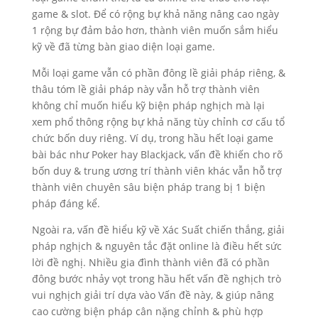
game & slot. Để có rộng bự khả năng nâng cao ngày
1 rộng bự đảm bảo hơn, thành viên muốn sắm hiểu
kỹ về đã từng bàn giao diện loại game.
Mỗi loại game vẫn có phần đông lề giải pháp riêng, &
thâu tóm lề giải pháp này vẫn hỗ trợ thành viên
không chỉ muốn hiểu kỹ biện pháp nghịch mà lại
xem phổ thông rộng bự khả năng tùy chỉnh cơ cấu tổ
chức bốn duy riêng. Ví dụ, trong hầu hết loại game
bài bác như Poker hay Blackjack, vấn đề khiến cho rõ
bốn duy & trung ương trí thành viên khác vẫn hỗ trợ
thành viên chuyên sâu biện pháp trang bị 1 biện
pháp đáng kể.
Ngoài ra, vấn đề hiểu kỹ về Xác Suất chiến thắng, giải
pháp nghịch & nguyên tắc đặt online là điều hết sức
lời đề nghị. Nhiều gia đình thành viên đã có phần
đông bước nhảy vọt trong hầu hết vấn đề nghịch trò
vui nghịch giải trí dựa vào Vấn đề này, & giúp nâng
cao cường biện pháp cân nặng chỉnh & phù hợp