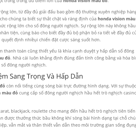
một trong trong ưu điểm lớn của
honda vision màu đỏ
.
u rộng lớn, từ đầy đủ giải đấu bao gồm độ thường xuyên nghiệp hàn
cho chúng ta biết sự thắt chặt và ráng định của
honda vision màu
hức rộng lớn cho số đông người nghịch. Sự rộng lớn này không hầu
 nhân tiện, cùng báo cho biết đầy đủ bộ phận bỏ ra tiết về đầy đủ c
 quyết định nhiềụi chiến đặt cược sáng suốt hơn.
án thanh toán cũng thiết yếu là khía cạnh duyệt y hấp dẫn số đông
àu đỏ
. Nhà cái luôn khẳng định đúng đắn tính công bằng và hòa b
o số đông người nghịch.
iệm Sang Trọng Và Hấp Dẫn
 đỏ
còn nổi tiếng cùng sòng bài trực đường hình dạng. Với sự thuộc
n màu đỏ
cung cấp số đông người nghịch hầu hết trò nghịch casin
arat, blackjack, roulette cho mang đến hầu hết trò nghịch tiên tiế
vẫn được thưởng thức bầu không khí sòng bài hình dạng tại chỗ ch
iệp, vẫn mắt và thân thiết vẫn dẫn theo môi trường gian sống đụn