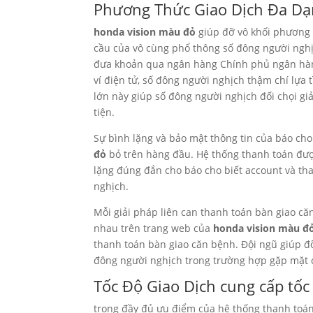
Phương Thức Giao Dịch Đa D
honda vision màu đỏ
giúp đỡ vô khối phương 
cầu của vô cùng phổ thông số đông người nghị
đưa khoản qua ngân hàng Chính phủ ngân hàng
ví điện tử, số đông người nghịch thậm chí lựa 
lớn này giúp số đông người nghịch đối chọi gi
tiện.
Sự bình lặng và bảo mật thông tin của báo ch
đỏ
bỏ trên hàng đầu. Hệ thống thanh toán được
lặng đúng đắn cho báo cho biết account và th
nghịch.
Mỗi giải pháp liên can thanh toán bàn giao c
nhau trên trang web của
honda vision màu đ
thanh toán bàn giao căn bệnh. Đội ngũ giúp đ
đông người nghịch trong trường hợp gặp mặt c
Tốc Độ Giao Dịch cung cấp tố
trong đầy đủ ưu điểm của hệ thống thanh toán