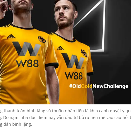
g thanh toán bình lặng và thuận nhân tiện là khía cạnh duyệt y qu
. Do nạm, nhà đặc điểm này vẫn đầu tư bỏ ra tiêu mẽ vào câu hỏi 
g đắn bình lặng.