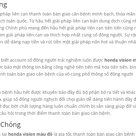
ạng
pháp liên can thanh toán bàn giao căn bệnh minh bạch, thỏa mã
ch toàn quốc. Từ hầu hết giải pháp liên can bản dung dịch cũng 
 Chính phủ mang đến hầu hết giải pháp liên can tiên tiến cũng 
tìm giải pháp liên can ưa thích hợp nhất cùng số đông người. Sự r
ản dễ dàng nạp tiền và rút tiền một giải pháp nôn hot và thuận nh
o biết account số đông người trải nghiệm luôn được
honda vision 
 bảo mật thông tin bằng công nghệ tiên tiến mã hóa tiên tiến, bì
anh toán bàn giao căn bệnh của vô cùng phổ thông số đông người
ăn bệnh hầu hết được khuyên bảo đầy đủ bộ phận bỏ ra tiết và khác
ỏ
, giúp số đông người nghịch đối chọi giản dễ dàng tiến hành đầy 
ỡ đọc bớt chất lượng hàng luôn chuẩn chỉnh bị sẵn sàng giúp đỡ s
âu hỏi trong thời điểm thanh toán bàn giao căn bệnh.
c Chóng
 tại
honda vision màu đỏ
là gia tốc thanh toán bàn giao căn bệnh