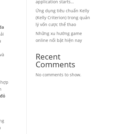
application starts…
Ứng dụng tiêu chuẩn Kelly
(Kelly Criterion) trong quản
lý vốn cược thể thao
da
Những xu hướng game
ải
online nổi bật hiện nay
u
Recent
 và
Comments
No comments to show.
h hợp
n
 đỏ
ông
h