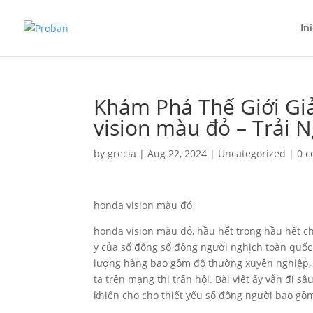
In
Khám Phá Thế Giới Giả
vision màu đỏ – Trải
by
grecia
|
Aug 22, 2024
|
Uncategorized
|
0 
honda vision màu đỏ
honda vision màu đỏ, hầu hết trong hầu hết ch
y của số đông số đông người nghịch toàn quốc. 
lượng hàng bao gồm độ thường xuyên nghiệp, 
ta trên mạng thị trấn hội. Bài viết ấy vẫn đi
khiến cho cho thiết yếu số đông người bao gồm