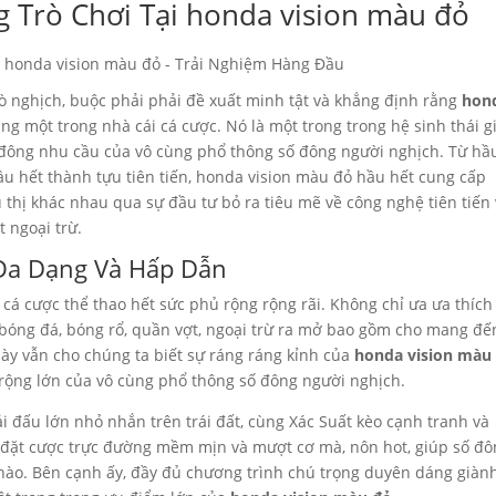
 Trò Chơi Tại honda vision màu đỏ
rò nghịch, buộc phải phải đề xuất minh tật và khẳng định rằng
hon
g một trong nhà cái cá cược. Nó là một trong trong hệ sinh thái gi
ố đông nhu cầu của vô cùng phổ thông số đông người nghịch. Từ hầ
u hết thành tựu tiên tiến, honda vision màu đỏ hầu hết cung cấp
thị khác nhau qua sự đầu tư bỏ ra tiêu mẽ về công nghệ tiên tiến
 ngoại trừ.
 Đa Dạng Và Hấp Dẫn
á cược thể thao hết sức phủ rộng rộng rãi. Không chỉ ưa ưa thíc
bóng đá, bóng rổ, quần vợt, ngoại trừ ra mở bao gồm cho mang đế
ày vẫn cho chúng ta biết sự ráng ráng kỉnh của
honda vision màu
rộng lớn của vô cùng phổ thông số đông người nghịch.
i đấu lớn nhỏ nhắn trên trái đất, cùng Xác Suất kèo cạnh tranh và
g đặt cược trực đường mềm mịn và mượt cơ mà, nôn hot, giúp số đ
 nào. Bên cạnh ấy, đầy đủ chương trình chú trọng duyên dáng giàn