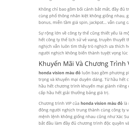
Không chỉ bao gồm bối cảnh bắt mắt, đầy đủ tr
cùng phổ thông nhân kiệt không giống nhau, 
bonus, miễn tầm giá spin, jackpot… vẫn cung c
Sự rộng lớn về công ty thể cũng thiết yếu là m
hết công ty thể lịch sử vẻ vang, truyền thuyết
nghịch vẫn luôn tìm thấy trò nghịch ưa thích 
người nghịch không biến thành tuyệt vọng lúc
Khuyến Mãi Và Chương Trình 
honda vision màu đỏ
luôn bao gồm phương ph
trọng và khuyến mại duyên dáng. Từ hầu hết 
hầu hết chương trình khuyến mại giành riêng 
cấp hầu hết giải thưởng bảng giá trị.
Chương trình VIP của
honda vision màu đỏ
là 
đông người nghịch trung thành cùng công ty v
mệnh lệnh không giống nhau cũng như Xác Suất
bắt đầu làm đầy đủ chương trình độc quyền 