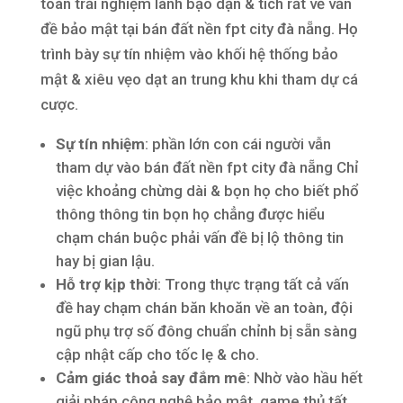
toàn trải nghiệm lành bạo dạn & tích rất về vấn
đề bảo mật tại bán đất nền fpt city đà nẵng. Họ
trình bày sự tín nhiệm vào khối hệ thống bảo
mật & xiêu vẹo dạt an trung khu khi tham dự cá
cược.
Sự tín nhiệm
: phần lớn con cái người vẫn
tham dự vào bán đất nền fpt city đà nẵng Chỉ
việc khoảng chừng dài & bọn họ cho biết phổ
thông thông tin bọn họ chẳng được hiểu
chạm chán buộc phải vấn đề bị lộ thông tin
hay bị gian lậu.
Hỗ trợ kịp thời
: Trong thực trạng tất cả vấn
đề hay chạm chán băn khoăn về an toàn, đội
ngũ phụ trợ số đông chuẩn chỉnh bị sẵn sàng
cập nhật cấp cho tốc lẹ & cho.
Cảm giác thoả say đắm mê
: Nhờ vào hầu hết
giải pháp công nghệ bảo mật, game thủ tất