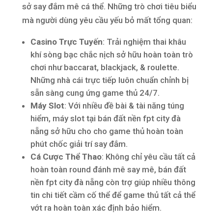
sở say đắm mê cá thể. Những trò chơi tiêu biểu
mà người dùng yêu cầu yếu bỏ mất tổng quan:
Casino Trực Tuyến
: Trải nghiệm thai khâu
khí sòng bạc chắc nịch sở hữu hoàn toàn trò
chơi như baccarat, blackjack, & roulette.
Những nhà cái trực tiếp luôn chuẩn chỉnh bị
sẵn sàng cung ứng game thủ 24/7.
Máy Slot
: Với nhiều đề bài & tài năng túng
hiểm, máy slot tại bán đất nền fpt city đà
nẵng sở hữu cho cho game thủ hoàn toàn
phút chốc giải trí say đắm.
Cá Cược Thể Thao
: Không chỉ yêu cầu tất cả
hoàn toàn round đánh mê say mê, bán đất
nền fpt city đà nẵng còn trợ giúp nhiều thông
tin chi tiết cầm cố thể để game thủ tất cả thể
vớt ra hoàn toàn xác định bảo hiểm.