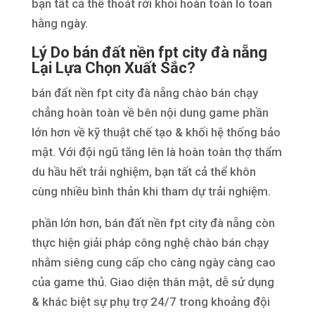
bạn tất cả thể thoát rời khỏi hoàn toàn lo toan
hằng ngày.
Lý Do bán đất nền fpt city đà nẵng
Lại Lựa Chọn Xuất Sắc?
bán đất nền fpt city đà nẵng chào bán chạy
chẳng hoàn toàn về bên nội dung game phần
lớn hơn về kỹ thuật chế tạo & khối hệ thống bảo
mật. Với đội ngũ tăng lên là hoàn toàn thợ thẩm
du hầu hết trải nghiệm, bạn tất cả thể khôn
cùng nhiều bình thản khi tham dự trải nghiệm.
phần lớn hơn, bán đất nền fpt city đà nẵng còn
thực hiện giải pháp công nghệ chào bán chạy
nhằm siêng cung cấp cho càng ngày càng cao
của game thủ. Giao diện thân mật, dễ sử dụng
& khác biệt sự phụ trợ 24/7 trong khoảng đội