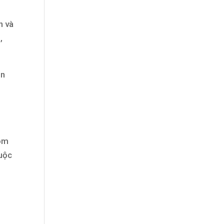
n và
,
ên
tóm
cuộc
h