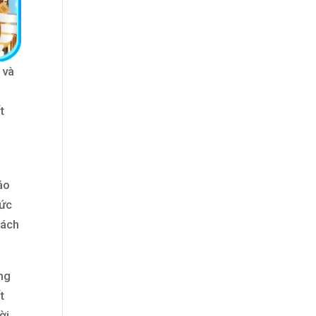
 và
t
áo
hức
hách
ng
t
ời