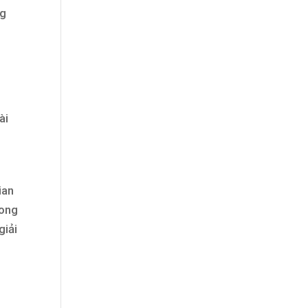
ng
ài
ian
rong
giải