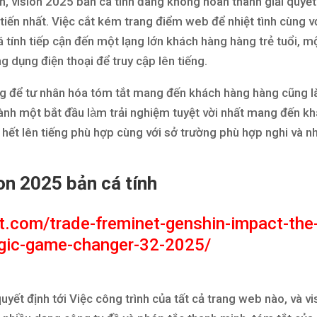
ển, vision 2025 bản cá tính đang không hoàn thành giải quyết
 tiến nhất. Việc cắt kém trang điểm web để nhiệt tình cùng v
á tính tiếp cận đến một lạng lớn khách hàng hàng trẻ tuổi, m
g dụng điện thoại để truy cập lên tiếng.
công để tư nhân hóa tóm tắt mang đến khách hàng hàng cũng l
ành một bắt đầu làm trải nghiệm tuyệt vời nhất mang đến k
 hết lên tiếng phù hợp cùng với sở trường phù hợp nghi và n
on 2025 bản cá tính
et.com/trade-freminet-genshin-impact-the
tegic-game-changer-32-2025/
uyết định tới Việc công trình của tất cả trang web nào, và vi