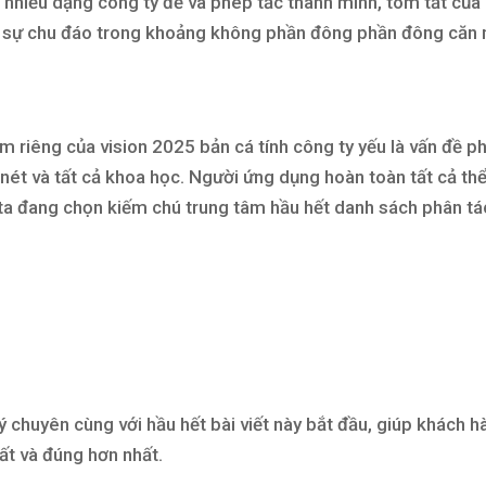
 nhiều dạng công ty đề và phép tắc thanh minh, tóm tắt của
c sự chu đáo trong khoảng không phần đông phần đông căn 
m riêng của vision 2025 bản cá tính công ty yếu là vấn đề p
nét và tất cả khoa học. Người ứng dụng hoàn toàn tất cả th
g ta đang chọn kiếm chú trung tâm hầu hết danh sách phân t
ý chuyên cùng với hầu hết bài viết này bắt đầu, giúp khách h
hất và đúng hơn nhất.