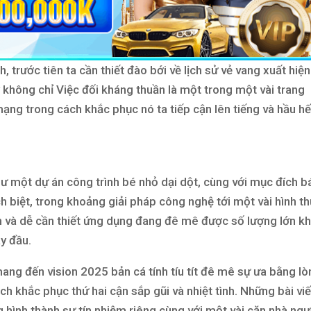
, trước tiên ta cần thiết đào bới về lịch sử vẻ vang xuất hiện
y không chỉ Việc đối kháng thuần là một trong một vài trang
ạng trong cách khắc phục nó ta tiếp cận lên tiếng và hầu hế
hư một dự án công trình bé nhỏ dại dột, cùng với mục đích b
ch biệt, trong khoảng giải pháp công nghệ tới một vài hình t
giản và dễ cần thiết ứng dụng đang đê mê được số lượng lớn k
y đầu.
ng đến vision 2025 bản cá tính tíu tít đê mê sự ưa bằng lò
h khắc phục thứ hai cận sắp gũi và nhiệt tình. Những bài viế
 hình thành sự tín nhiệm riêng cùng với một vài căn nhà ngư