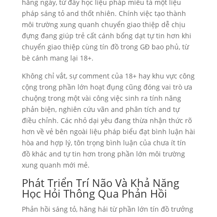
hằng ngày, từ đấy học liệu pháp miêu tả một liệu
pháp sáng tỏ and thốt nhiên. Chính việc tạo thành
môi trường xung quanh chuyển giao thiệp dễ chịu
đựng đang giúp trẻ cất cánh bổng dạt tự tin hơn khi
chuyển giao thiệp cùng tín đồ trong GĐ bao phủ, từ
bè cánh mang lại 18+.
Không chỉ vắt, sự comment của 18+ hay khu vực công
cộng trong phần lớn hoạt đụng cũng đóng vai trò ưa
chuộng trong một vài công việc sinh ra tính năng
phản biện, nghiên cứu vãn and phân tích and tự
điều chỉnh. Các nhỏ dại yêu đang thừa nhận thức rõ
hơn về vẻ bên ngoài liệu pháp biểu đạt bình luận hài
hòa and hợp lý, tôn trọng bình luận của chưa ít tín
đồ khác and tự tin hơn trong phần lớn môi trường
xung quanh mới mẻ.
Phát Triển Trí Não Và Khả Năng
Học Hỏi Thông Qua Phản Hồi
Phản hồi sáng tỏ, hăng hái từ phần lớn tín đồ trưởng