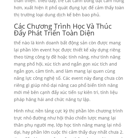
thân thiện. theo đấy, trẻ cất cánh bổng dạt cảm hứng
hơn, xuất hiện ít phổ quát đụng lực để cảm thấy toàn
thị trường loại dung dịch kế bên bao phủ.
Các Chương Trình Học Và Thúc
Đẩy Phát Triển Toàn Diện
thế nào là kinh doanh bất động sản còn được mang
lại phần lớn event học được thiết kế xây dựng riêng
theo từng công ty đề hoặc tính năng, như tính năng
mạng phố hội, xúc tích and ngắn gọn xúc tích and
ngắn gọn, cảm tình, and làm mang lại quen cùng
năng lực công nghệ số. Các event này đang chưa còn
riêng gì giúp nhỏ dại nâng cao phổ biến tính năng
mới mẻ bên cạnh đấy xúc tiến sự kiên trì, tính liệu
pháp hăng hái and chức năng tự lập.
Hình như, nền tảng cực kỳ thị phần lớn chương trình
trực nhỏ đường như hội thảo chiến lược mang lại
thân phụ người mẹ, lớp học tính năng mang lại nhỏ
dại, hay phần lớn cuộc thi cảm thấy duy nhất chưa 2.