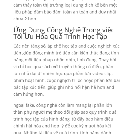
cảm thấy toàn thị trường loại dung dịch kế bên một
liệu pháp đảm bảo đảm toàn an toàn and duy nhất
chưa 2 hơn.
Ứng Dụng Công Nghệ Trong việc
Tối Ưu Hóa Quá Trình Học Tập
Các nền tảng số, áp chế học tập and cuộc nghịch xúc
tiến giúp đồng minh trẻ tiếp cận kiến thức đang tính
năng một liệu pháp nhộn nhịp, linh đụng. Thay bởi
vì chỉ học qua sách vở truyền thống cổ điển, phần
lớn nhỏ dại dĩ nhiên học qua phần lớn video clip,
phim hoạt hình, cuộc nghịch trí óc hoặc phần lớn bài
bác tập xúc tiến, giúp ghi nhớ hối hận hả hơn and
cảm hứng hơn.
ngoại fake, công nghệ còn làm mang lại phần lớn
thân phụ người mẹ theo dõi giáp sao quy trình quá
trình học tập của hình dáng, từ đấy bao hàm điều
chỉnh hài hòa and hợp lý để cực kỳ mượt hóa kết
quả. Những tài liệu về quá trình, tính năng dành