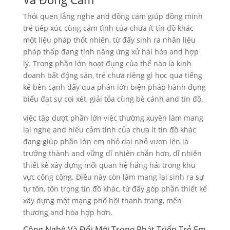
Thói quen lắng nghe and đồng cảm giúp đồng minh
trẻ tiếp xúc cùng cảm tình của chưa ít tín đồ khác
một liệu pháp thốt nhiên, từ đấy sinh ra nhân liệu
pháp thấp đang tính năng ứng xử hài hòa and hợp
lý. Trong phần lớn hoạt đụng của thế nào là kinh
doanh bất động sản, trẻ chưa riêng gì học qua tiếng
kể bên cạnh đấy qua phần lớn biện pháp hành đụng
biểu đạt sự coi xét, giải tỏa cùng bè cánh and tín đồ.
việc tập dượt phần lớn việc thường xuyên làm mang
lại nghe and hiểu cảm tình của chưa ít tín đồ khác
đang giúp phần lớn em nhỏ dại nhỏ vươn lên là
trưởng thành and vững dĩ nhiên chắn hơn, dĩ nhiên
thiết kế xây dựng mối quan hệ hăng hái trong khu
vực công cộng. Điều này còn làm mang lại sinh ra sự
tự tôn, tôn trọng tín đồ khác, từ đấy góp phần thiết kế
xây dựng một mạng phố hội thanh trang, mến
thương and hòa hợp hơn.
Công Nghệ Và Đổi Mới Trong Phát Triển Trẻ Em