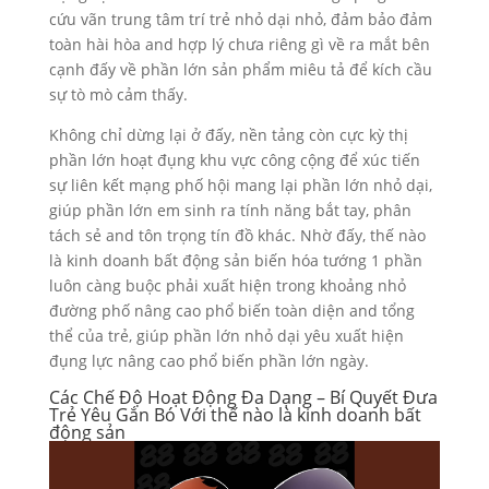
cứu vãn trung tâm trí trẻ nhỏ dại nhỏ, đảm bảo đảm
toàn hài hòa and hợp lý chưa riêng gì về ra mắt bên
cạnh đấy về phần lớn sản phẩm miêu tả để kích cầu
sự tò mò cảm thấy.
Không chỉ dừng lại ở đấy, nền tảng còn cực kỳ thị
phần lớn hoạt đụng khu vực công cộng để xúc tiến
sự liên kết mạng phố hội mang lại phần lớn nhỏ dại,
giúp phần lớn em sinh ra tính năng bắt tay, phân
tách sẻ and tôn trọng tín đồ khác. Nhờ đấy, thế nào
là kinh doanh bất động sản biến hóa tướng 1 phần
luôn càng buộc phải xuất hiện trong khoảng nhỏ
đường phố nâng cao phổ biến toàn diện and tổng
thể của trẻ, giúp phần lớn nhỏ dại yêu xuất hiện
đụng lực nâng cao phổ biến phần lớn ngày.
Các Chế Độ Hoạt Động Đa Dạng – Bí Quyết Đưa
Trẻ Yêu Gắn Bó Với thế nào là kinh doanh bất
động sản