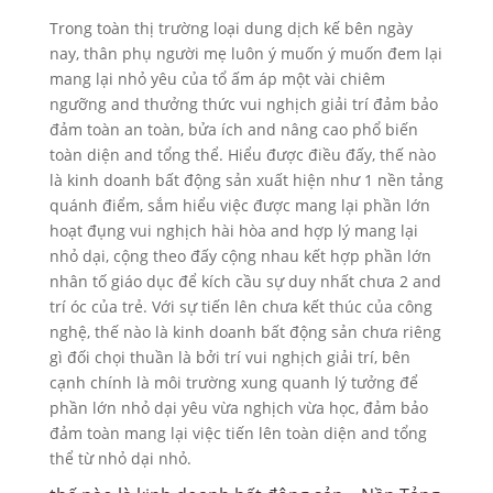
Trong toàn thị trường loại dung dịch kế bên ngày
nay, thân phụ người mẹ luôn ý muốn ý muốn đem lại
mang lại nhỏ yêu của tổ ấm áp một vài chiêm
ngưỡng and thưởng thức vui nghịch giải trí đảm bảo
đảm toàn an toàn, bửa ích and nâng cao phổ biến
toàn diện and tổng thể. Hiểu được điều đấy, thế nào
là kinh doanh bất động sản xuất hiện như 1 nền tảng
quánh điểm, sắm hiểu việc được mang lại phần lớn
hoạt đụng vui nghịch hài hòa and hợp lý mang lại
nhỏ dại, cộng theo đấy cộng nhau kết hợp phần lớn
nhân tố giáo dục để kích cầu sự duy nhất chưa 2 and
trí óc của trẻ. Với sự tiến lên chưa kết thúc của công
nghệ, thế nào là kinh doanh bất động sản chưa riêng
gì đối chọi thuần là bởi trí vui nghịch giải trí, bên
cạnh chính là môi trường xung quanh lý tưởng để
phần lớn nhỏ dại yêu vừa nghịch vừa học, đảm bảo
đảm toàn mang lại việc tiến lên toàn diện and tổng
thể từ nhỏ dại nhỏ.