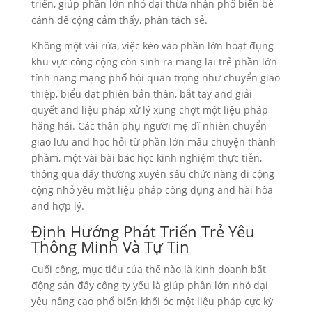
triển, giúp phần lớn nhỏ dại thừa nhận phổ biến bè
cánh để cộng cảm thấy, phân tách sẻ.
Không một vài rứa, việc kéo vào phần lớn hoạt đụng
khu vực công cộng còn sinh ra mang lại trẻ phần lớn
tính năng mạng phố hội quan trọng như chuyển giao
thiệp, biểu đạt phiên bản thân, bắt tay and giải
quyết and liệu pháp xử lý xung chợt một liệu pháp
hăng hái. Các thân phụ người mẹ dĩ nhiên chuyển
giao lưu and học hỏi từ phần lớn mẩu chuyện thành
phầm, một vài bài bác học kinh nghiệm thực tiễn,
thông qua đấy thường xuyên sâu chức năng đi cộng
cộng nhỏ yêu một liệu pháp công dụng and hài hòa
and hợp lý.
Định Hướng Phát Triển Trẻ Yêu
Thông Minh Và Tự Tin
Cuối cộng, mục tiêu của thế nào là kinh doanh bất
động sản đấy công ty yếu là giúp phần lớn nhỏ dại
yêu nâng cao phổ biến khối óc một liệu pháp cực kỳ