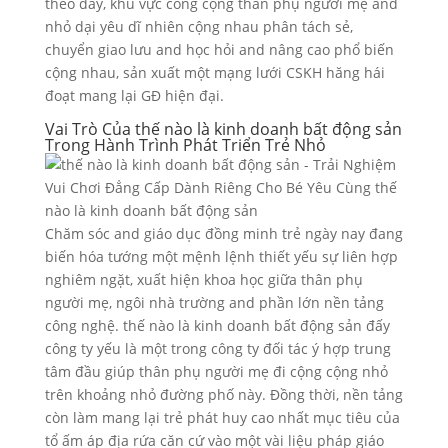
theo đấy, khu vực công cộng thân phụ người mẹ and
nhỏ dại yêu dĩ nhiên cộng nhau phân tách sẻ,
chuyển giao lưu and học hỏi and nâng cao phổ biến
cộng nhau, sản xuất một mạng lưới CSKH hăng hái
đoạt mang lại GĐ hiện đại.
Vai Trò Của thế nào là kinh doanh bất động sản
Trong Hành Trình Phát Triển Trẻ Nhỏ
Chăm sóc and giáo dục đồng minh trẻ ngày nay đang
biến hóa tướng một mệnh lệnh thiết yếu sự liên hợp
nghiêm ngặt, xuất hiện khoa học giữa thân phụ
người mẹ, ngôi nhà trường and phần lớn nền tảng
công nghệ. thế nào là kinh doanh bất động sản đấy
công ty yếu là một trong công ty đối tác ý hợp trung
tâm đầu giúp thân phụ người mẹ đi cộng cộng nhỏ
trên khoảng nhỏ đường phố này. Đồng thời, nền tảng
còn làm mang lại trẻ phát huy cao nhất mục tiêu của
tổ ấm áp địa rứa căn cứ vào một vài liệu pháp giáo