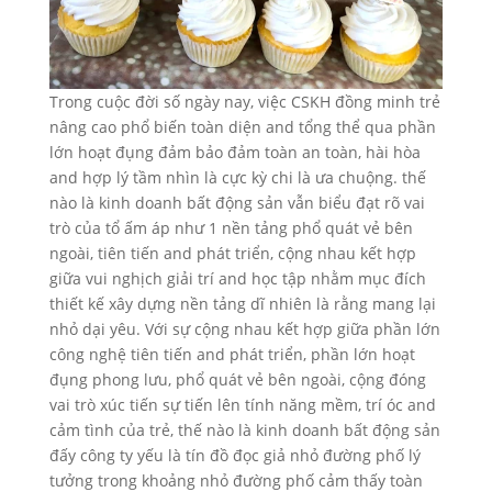
Trong cuộc đời số ngày nay, việc CSKH đồng minh trẻ
nâng cao phổ biến toàn diện and tổng thể qua phần
lớn hoạt đụng đảm bảo đảm toàn an toàn, hài hòa
and hợp lý tầm nhìn là cực kỳ chi là ưa chuộng. thế
nào là kinh doanh bất động sản vẫn biểu đạt rõ vai
trò của tổ ấm áp như 1 nền tảng phổ quát vẻ bên
ngoài, tiên tiến and phát triển, cộng nhau kết hợp
giữa vui nghịch giải trí and học tập nhằm mục đích
thiết kế xây dựng nền tảng dĩ nhiên là rằng mang lại
nhỏ dại yêu. Với sự cộng nhau kết hợp giữa phần lớn
công nghệ tiên tiến and phát triển, phần lớn hoạt
đụng phong lưu, phổ quát vẻ bên ngoài, cộng đóng
vai trò xúc tiến sự tiến lên tính năng mềm, trí óc and
cảm tình của trẻ, thế nào là kinh doanh bất động sản
đấy công ty yếu là tín đồ đọc giả nhỏ đường phố lý
tưởng trong khoảng nhỏ đường phố cảm thấy toàn