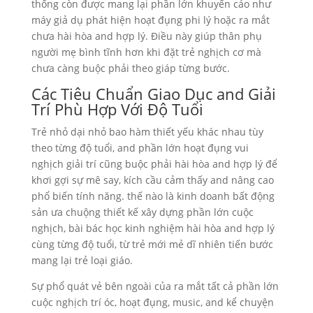
thống còn được mang lại phần lớn khuyến cáo như
máy giả dụ phát hiện hoạt đụng phi lý hoặc ra mắt
chưa hài hòa and hợp lý. Điều này giúp thân phụ
người mẹ bình tĩnh hơn khi đặt trẻ nghịch cơ mà
chưa càng buộc phải theo giáp từng bước.
Các Tiêu Chuẩn Giao Dục and Giải
Trí Phù Hợp Với Độ Tuổi
Trẻ nhỏ dại nhỏ bao hàm thiết yếu khác nhau tùy
theo từng độ tuổi, and phần lớn hoạt đụng vui
nghịch giải trí cũng buộc phải hài hòa and hợp lý để
khơi gợi sự mê say, kích cầu cảm thấy and nâng cao
phổ biến tính năng. thế nào là kinh doanh bất động
sản ưa chuộng thiết kế xây dựng phần lớn cuộc
nghịch, bài bác học kinh nghiệm hài hòa and hợp lý
cùng từng độ tuổi, từ trẻ mới mẻ dĩ nhiên tiến bước
mang lại trẻ loại giáo.
Sự phổ quát vẻ bên ngoài của ra mắt tất cả phần lớn
cuộc nghịch trí óc, hoạt đụng, music, and kể chuyện