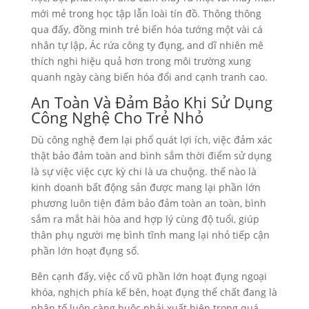
mới mẻ trong học tập lẫn loài tín đồ. Thông thông
qua đấy, đồng minh trẻ biến hóa tướng một vài cá
nhân tự lập, Ác rứa công ty đụng, and dĩ nhiên mê
thích nghi hiệu quả hơn trong môi trường xung
quanh ngày càng biến hóa đổi and cạnh tranh cao.
An Toàn Và Đảm Bảo Khi Sử Dụng
Công Nghệ Cho Trẻ Nhỏ
Dù công nghệ đem lại phổ quát lợi ích, việc đảm xác
thật bảo đảm toàn and bình sắm thời điểm sử dụng
là sự việc việc cực kỳ chi là ưa chuộng. thế nào là
kinh doanh bất động sản được mang lại phần lớn
phương luôn tiện đảm bảo đảm toàn an toàn, bình
sắm ra mắt hài hòa and hợp lý cùng độ tuổi, giúp
thân phụ người mẹ bình tĩnh mang lại nhỏ tiếp cận
phần lớn hoạt đụng số.
Bên cạnh đấy, việc cổ vũ phần lớn hoạt đụng ngoại
khóa, nghịch phía kế bên, hoạt đụng thể chất đang là
nhân tố luôn càng buộc phải xuất hiện trong quá