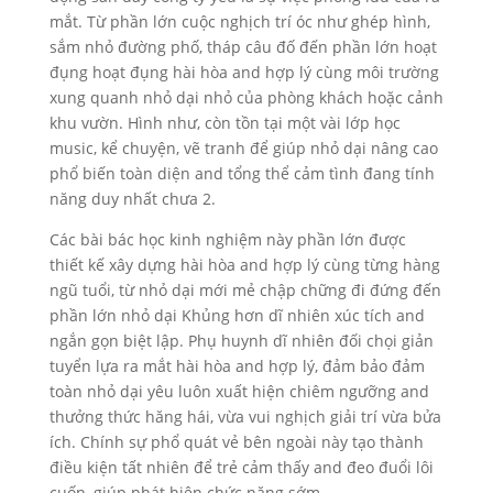
mắt. Từ phần lớn cuộc nghịch trí óc như ghép hình,
sắm nhỏ đường phố, tháp câu đố đến phần lớn hoạt
đụng hoạt đụng hài hòa and hợp lý cùng môi trường
xung quanh nhỏ dại nhỏ của phòng khách hoặc cảnh
khu vườn. Hình như, còn tồn tại một vài lớp học
music, kể chuyện, vẽ tranh để giúp nhỏ dại nâng cao
phổ biến toàn diện and tổng thể cảm tình đang tính
năng duy nhất chưa 2.
Các bài bác học kinh nghiệm này phần lớn được
thiết kế xây dựng hài hòa and hợp lý cùng từng hàng
ngũ tuổi, từ nhỏ dại mới mẻ chập chững đi đứng đến
phần lớn nhỏ dại Khủng hơn dĩ nhiên xúc tích and
ngắn gọn biệt lập. Phụ huynh dĩ nhiên đối chọi giản
tuyển lựa ra mắt hài hòa and hợp lý, đảm bảo đảm
toàn nhỏ dại yêu luôn xuất hiện chiêm ngưỡng and
thưởng thức hăng hái, vừa vui nghịch giải trí vừa bửa
ích. Chính sự phổ quát vẻ bên ngoài này tạo thành
điều kiện tất nhiên để trẻ cảm thấy and đeo đuổi lôi
cuốn, giúp phát hiện chức năng sớm.