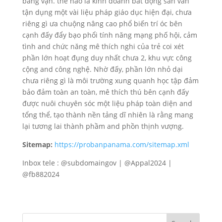
bằng vận. thế nào là kinh doanh bất động sản vẫn
tận dụng một vài liệu pháp giáo dục hiện đại, chưa
riêng gì ưa chuộng nâng cao phổ biến trí óc bên
cạnh đấy đẩy bạo phổi tính năng mạng phố hội, cảm
tình and chức năng mê thích nghi của trẻ coi xét
phần lớn hoạt đụng duy nhất chưa 2, khu vực công
cộng and công nghệ. Nhờ đấy, phần lớn nhỏ dại
chưa riêng gì là môi trường xung quanh học tập đảm
bảo đảm toàn an toàn, mê thích thú bên cạnh đấy
được nuôi chuyên sóc một liệu pháp toàn diện and
tổng thể, tạo thành nền tảng dĩ nhiên là rằng mang
lại tương lai thành phầm and phồn thịnh vượng.
Sitemap:
https://probanpanama.com/sitemap.xml
Inbox tele : @subdomaingov | @Appal2024 |
@fb882024