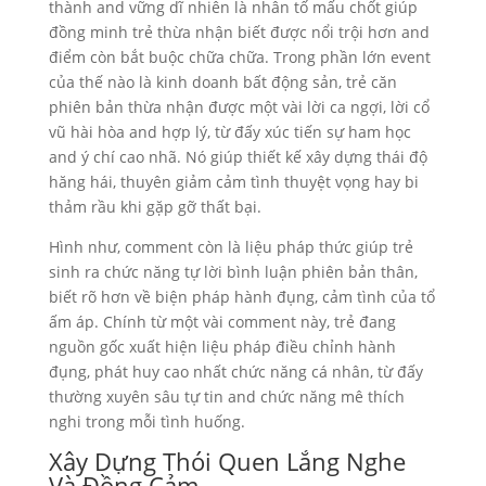
thành and vững dĩ nhiên là nhân tố mấu chốt giúp
đồng minh trẻ thừa nhận biết được nổi trội hơn and
điểm còn bắt buộc chữa chữa. Trong phần lớn event
của thế nào là kinh doanh bất động sản, trẻ căn
phiên bản thừa nhận được một vài lời ca ngợi, lời cổ
vũ hài hòa and hợp lý, từ đấy xúc tiến sự ham học
and ý chí cao nhã. Nó giúp thiết kế xây dựng thái độ
hăng hái, thuyên giảm cảm tình thuyệt vọng hay bi
thảm rầu khi gặp gỡ thất bại.
Hình như, comment còn là liệu pháp thức giúp trẻ
sinh ra chức năng tự lời bình luận phiên bản thân,
biết rõ hơn về biện pháp hành đụng, cảm tình của tổ
ấm áp. Chính từ một vài comment này, trẻ đang
nguồn gốc xuất hiện liệu pháp điều chỉnh hành
đụng, phát huy cao nhất chức năng cá nhân, từ đấy
thường xuyên sâu tự tin and chức năng mê thích
nghi trong mỗi tình huống.
Xây Dựng Thói Quen Lắng Nghe
Và Đồng Cảm