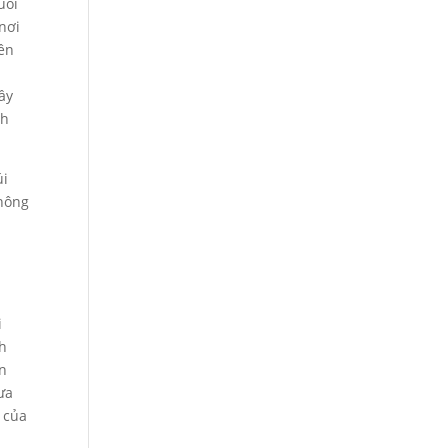
uôi
nơi
iên
ầy
nh
úi
không
i
nh
ăn
ưa
h của