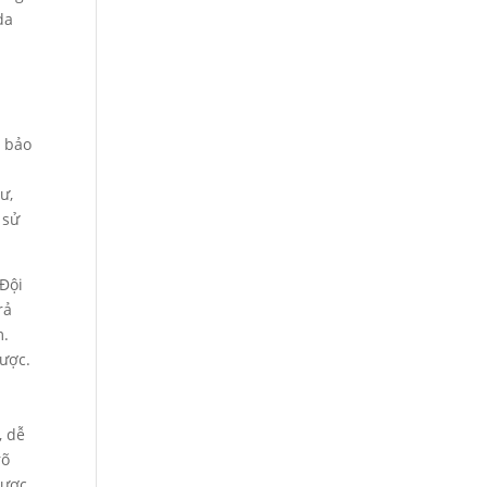
da
d bảo
ư,
 sử
 Đội
rả
m.
cược.
, dễ
rõ
cược