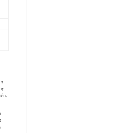
án
ang
iển,
n
t
n