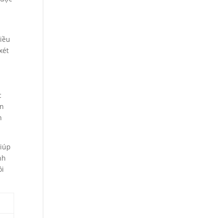
hiều
xét
c
ọn
n
giúp
nh
ôi