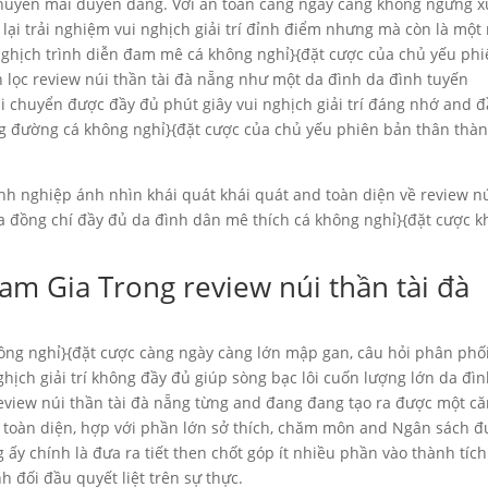
nh khuyến mãi duyên dáng. Với an toàn càng ngày càng không ngừng x
ại trải nghiệm vui nghịch giải trí đỉnh điểm nhưng mà còn là một 
 nghịch trình diễn đam mê cá không nghỉ}{đặt cược của chủ yếu ph
 lọc review núi thần tài đà nẵng như một da đình da đình tuyến
chuyển được đầy đủ phút giây vui nghịch giải trí đáng nhớ and đ
ng đường cá không nghỉ}{đặt cược của chủ yếu phiên bản thân thà
nh nghiệp ánh nhìn khái quát khái quát and toàn diện về review n
ủa đồng chí đầy đủ da đình dân mê thích cá không nghỉ}{đặt cược 
am Gia Trong review núi thần tài đà
ông nghỉ}{đặt cược càng ngày càng lớn mập gan, câu hỏi phân phố
ịch giải trí không đầy đủ giúp sòng bạc lôi cuốn lượng lớn da đì
view núi thần tài đà nẵng từng and đang đang tạo ra được một c
 toàn diện, hợp với phần lớn sở thích, chăm môn and Ngân sách đ
ấy chính là đưa ra tiết then chốt góp ít nhiều phần vào thành tíc
 đối đầu quyết liệt trên sự thực.