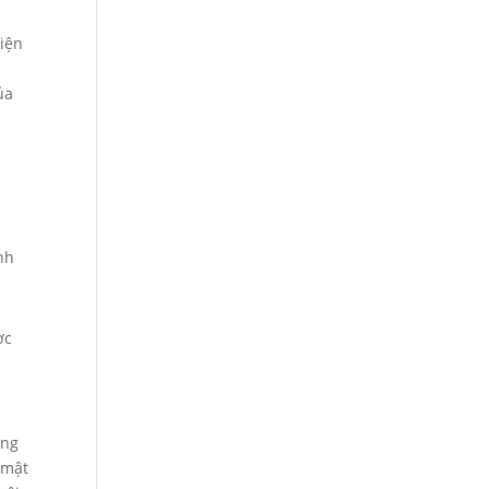
biện
ủa
nh
ợc
ông
 mật