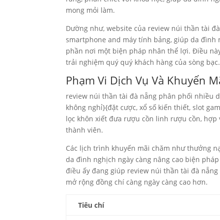
mong mỏi làm.
Dường như, website của review núi thần tài đà 
smartphone and máy tính bảng, giúp da đình m
phần nơi một biện pháp nhân thể lợi. Điều nà
trải nghiệm quý quý khách hàng của sòng bạc
Phạm Vi Dịch Vụ Và Khuyến M
review núi thần tài đà nẵng phân phối nhiều 
không nghỉ}{đặt cược, xổ số kiến thiết, slot g
lọc khôn xiết đưa rượu cồn linh rượu cồn, hợp
thành viên.
Các lịch trình khuyến mãi chăm như thưởng nạp
da đình nghịch ngày càng nâng cao biện pháp 
điều ấy đang giúp review núi thần tài đà nẵ
mở rộng đồng chí càng ngày càng cao hơn.
Tiêu chí