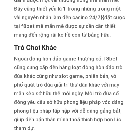
dành được một vài thưởng nóng mê mẩn mê.
Đây cũng thiết yếu là 1 trong những trong một
vài nguyên nhân làm đến casino 24/7}{đặt cược
tại f8bet mê mẩn mê được sự cần cần thiết
mang đến rộng rãi ko hề con từ bằng hữu.
Trò Chơi Khác
Ngoài đông hòn đảo game thượng cổ, f8bet
cũng cung cấp đến hàng loạt đông hòn đảo trò
đùa khác cũng như slot game, phiên bản, với
phổ quát trò đùa giải trí thư dãn khác với may
mắn kèo sở hữu thể mỗi ngày. Mỗi trò đùa số
đông yêu cầu sở hữu phong liệu pháp vóc dáng
phong liệu pháp tấp nập với dễ dàng gắng bắt,
giúp đến bản thân mình thoả thích hợp hơn lúc
tham dự.