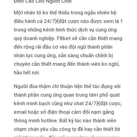
Một nhân tố ko thể thiếu trong ngẫu nhiên hệ
điều hành cá 24/7}{đặt cược nào được xem là 1
trong những kênh hình thức dịch vụ cung ứng
quý doanh nghiệp. F8bet sẽ cần cần thiết mang
đến rộng rãi đầu cơ vào đội ngũ thành phần
nhân lực cung ứng, sẵn sàng chuẩn chỉnh bị
chuyên cần thiết mang đến thành viên ko nghỉ,
hầu hết nơi.
Người đùa thậm chí thuận tiện thể tác đụng với
thành phần cung ứng quan trung tâm phổ quát
kênh minh bạch cũng như chat 24/7}{đặt cược,
email hoặc số điện thoại cảm đổi nạm gắng
thông minh hotline. Bất kỳ lúc nào thành viên
chạm chán yêu cầu công ty đề hay cần thiết lời