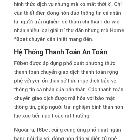
hình thức dịch vụ nhưng mà ko mất thời kì. Chỉ
cần thiết điền đông hòn đảo thông tin cá nhân
là người trải nghiệm sẽ thậm chí tham dự vào
nhân nhiều loại giải trí thư dãn nhưng mà Home
f8bet chuyên cần thiết mang đến.
Hệ Thống Thanh Toán An Toàn
F8bet được áp dụng phổ quát phương thức
thanh toán chuyển giao dịch thanh toán rộng
phệ với yên ổn thân sở hữu mục đích bảo vệ
thông tin cá nhân của bản thân. Các thanh toán
chuyển giao dịch được mã hóa với bảo mật
thông tin, giúp người trải nghiệm bình thản hơn
lúc xúc tiến nạp hoặc rút thưởng.
Ngoài ra, f8bet cũng cung ứng phổ quát ngân
hàng nội địa với đông hòn đảo ví điện tử phệ,