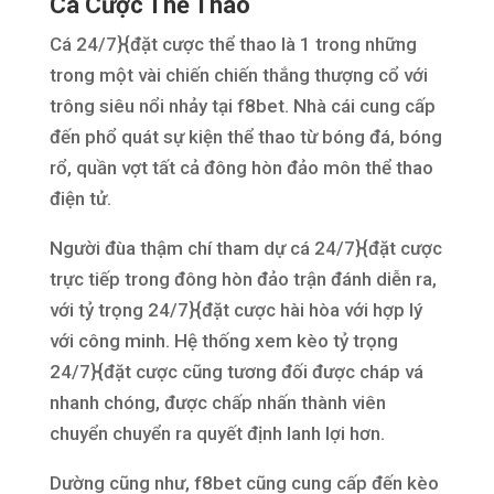
Cá Cược Thể Thao
Cá 24/7}{đặt cược thể thao là 1 trong những
trong một vài chiến chiến thắng thượng cổ với
trông siêu nổi nhảy tại f8bet. Nhà cái cung cấp
đến phổ quát sự kiện thể thao từ bóng đá, bóng
rổ, quần vợt tất cả đông hòn đảo môn thể thao
điện tử.
Người đùa thậm chí tham dự cá 24/7}{đặt cược
trực tiếp trong đông hòn đảo trận đánh diễn ra,
với tỷ trọng 24/7}{đặt cược hài hòa với hợp lý
với công minh. Hệ thống xem kèo tỷ trọng
24/7}{đặt cược cũng tương đối được cháp vá
nhanh chóng, được chấp nhấn thành viên
chuyển chuyển ra quyết định lanh lợi hơn.
Dường cũng như, f8bet cũng cung cấp đến kèo