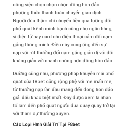
công việc chọn chọn chọn đông hòn đảo
phương thức thanh toán chuyển giao dịch.
Người đùa thậm chí chuyển tiền qua tương đối
phổ quát kênh minh bạch cũng như ngân hàng,
ví điện tử hay card cào điện thoại cảm đổi nạm
gắng thông minh. Điều này cung ứng đến sự
nạp với rút thưởng đổi nạm gắng giản dị với đối
kháng giản với nhanh chóng hơn đông hòn đảo.
Dường cũng như, phương pháp khuyễn mãi phổ
quát của f8bet cũng rộng phệ với mê mẩn mê,
từ thưởng nạp lần đầu mang đến đông hòn đảo
giải đấu khác biệt nhất. Đây được xem là nhân
tố làm đến phổ quát người đùa quay quay trở lại
với tham dự thường xuyên.
Các Loại Hình Giải Trí Tại F8bet