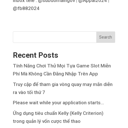
Inbox tele : @subdomaingov | @Appal2024 |
@fb882024
Search
Recent Posts
Tính Năng Chơi Thử Mọi Tựa Game Slot Miễn
Phí Mà Không Cần Đăng Nhập Trên App
Truy cập để tham gia vòng quay may mắn diễn
ra vào tối thứ 7
Please wait while your application starts…
Ứng dụng tiêu chuẩn Kelly (Kelly Criterion)
trong quản lý vốn cược thể thao