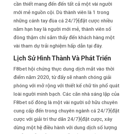
cần thiết mang đến đến tất cả một vài người
mới mẻ nguồn cội. Dù thành viên là 1 trong
những cánh tay đùa cá 24/7}{đặt cược nhiều
năm hạn hay là người mới mẻ, thành viên số
đông thậm chí sắm thấy đến khách hàng một
vài tham dự trải nghiệm hấp dẫn tại đây.
Lịch Sử Hình Thành Và Phát Triển
F8bet hội chứng thực dung dịch mắt vào thời
điểm năm 2020, từ đấy sẽ nhanh chóng giải
phóng với mở rộng với thiết kế chữ tín phổ quát
loài người minh bạch. Các căn nhà sáng lập của
F8bet số đông là một vài người sở hữu chuyên
cung cấp đến trong chuyên ngành cá 24/7}{đặt
cược với giải trí thư dãn 24/7}{đặt cược, xây
dừng một hệ điều hành với dung dịch số lượng