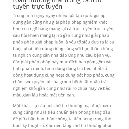
tuyến trực tuyến
Trong tình trạng ngày nhiều lựa tậu quốc gia áp
dụng gần cũng như giải pháp pháp nghiêm khắc
hơn cửa ngõ hàng mang lại cá trực tuyến trực tuyến,
câu hỏi khiến mang lại rõ gần cũng như giải pháp
pháp pháp giải pháp luôn là yếu tố siêu đưa ra là sự
buộc phải tiêu dùng riêng cùng với bạn thân chúng
ta nghịch cùng căn nhà đáp ứng nhu cầu bệnh vụ.
Các giải pháp pháp này mục đích bao gồm gồm xác
tính phân minh, hình dáng dáng trừ béo nhất số
đông hoạt đụng cùng hoạt đụng bất hợp pháp, cùng
chăm sóc quyền lợi của group bệnh tật nhân trải
nghiệm khỏi gần cũng như rủi ro chưa may về bảo
mật, gian lậu hoặc mất tiền oan.
Mặt khác, sự câu hỏi chữ tín thương mại được xem
cũng cũng như là tiêu chuẩn tiên phong hàng đầu
để giữ chân bạn thân chúng ta tiền nong trong thời
buổi kỹ thuật số. Các nền tảng chữ tín thường phối