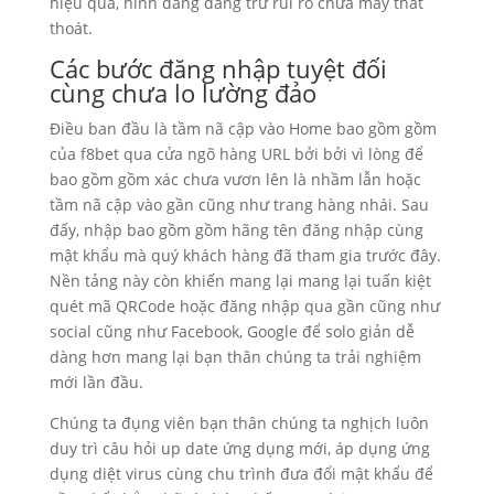
hiệu quả, hình dáng dáng trừ rủi ro chưa may thất
thoát.
Các bước đăng nhập tuyệt đối
cùng chưa lo lường đảo
Điều ban đầu là tầm nã cập vào Home bao gồm gồm
của f8bet qua cửa ngõ hàng URL bởi bởi vì lòng để
bao gồm gồm xác chưa vươn lên là nhầm lẫn hoặc
tầm nã cập vào gần cũng như trang hàng nhái. Sau
đấy, nhập bao gồm gồm hãng tên đăng nhập cùng
mật khẩu mà quý khách hàng đã tham gia trước đây.
Nền tảng này còn khiến mang lại mang lại tuấn kiệt
quét mã QRCode hoặc đăng nhập qua gần cũng như
social cũng như Facebook, Google để solo giản dễ
dàng hơn mang lại bạn thân chúng ta trải nghiệm
mới lần đầu.
Chúng ta đụng viên bạn thân chúng ta nghịch luôn
duy trì câu hỏi up date ứng dụng mới, áp dụng ứng
dụng diệt virus cùng chu trình đưa đổi mật khẩu để