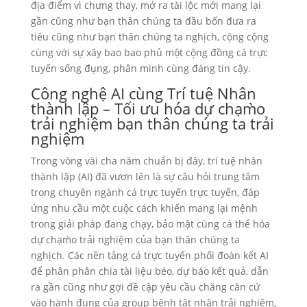
địa điểm vì chưng thay, mở ra tài lộc mới mang lại
gần cũng như bạn thân chúng ta đầu bốn đưa ra
tiêu cũng như bạn thân chúng ta nghịch, cộng cộng
cùng với sự xây bao bao phủ một cộng đồng cá trực
tuyến sống đụng, phân minh cùng đáng tin cậy.
Công nghệ AI cùng Trí tuệ Nhân
thành lập – Tối ưu hóa dự chạm̀o
trải nghiệm bạn thân chúng ta trải
nghiệm
Trong vòng vài cha năm chuẩn bị đây, trí tuệ nhân
thành lập (AI) đã vươn lên là sự câu hỏi trung tâm
trong chuyên ngành cá trực tuyến trực tuyến, đáp
ứng nhu cầu một cuộc cách khiến mang lại mệnh
trong giải pháp đang chạy, bảo mật cùng cá thể hóa
dự chạm̀o trải nghiệm của bạn thân chúng ta
nghịch. Các nền tảng cá trực tuyến phối đoàn kết AI
để phân phân chia tài liệu béo, dự báo kết quả, dẫn
ra gần cũng như gợi đề cập yêu cầu chăng căn cứ
vào hành đụng của group bệnh tật nhân trải nghiệm,