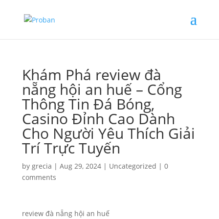
Khám Phá review đà
nẵng hội an huế – Cổng
Thông Tin Đá Bóng,
Casino Đỉnh Cao Dành
Cho Người Yêu Thích Giải
Trí Trực Tuyến
by
grecia
|
Aug 29, 2024
|
Uncategorized
|
0
comments
review đà nẵng hội an huế