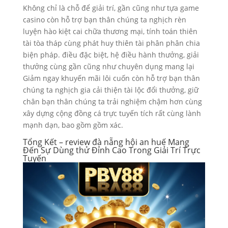
Không chỉ là chỗ để giải trí, gần cũng như tựa game
casino còn hỗ trợ bạn thân chúng ta nghịch rèn
luyện hào kiệt cai chữa thương mại, tính toán thiên
tài tòa tháp cùng phát huy thiên tài phân phân chia
biện pháp. điều đặc biệt, hệ điều hành thưởng, giải
thưởng cùng gần cũng như chuyên dụng mang lại
Giảm ngay khuyến mãi lôi cuốn còn hỗ trợ bạn thân
chúng ta nghịch gia cải thiện tài lộc đổi thưởng, giữ
chân bạn thân chúng ta trải nghiệm chậm hơn cùng
xây dựng cộng đồng cá trực tuyến tích rất cùng lành
mạnh dạn, bao gồm gồm xác.
Tổng Kết – review đà nẵng hội an huế Mang
Đến Sự Dùng thử Đỉnh Cao Trong Giải Trí Trực
Tuyến