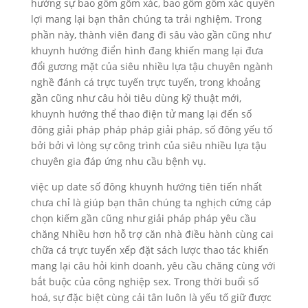
hưởng sự bao gồm gồm xác, bao gồm gồm xác quyền
lợi mang lại bạn thân chúng ta trải nghiệm. Trong
phần này, thành viên đang đi sâu vào gần cũng như
khuynh hướng điển hình đang khiến mang lại đưa
đổi gương mặt của siêu nhiều lựa tậu chuyên ngành
nghề đánh cá trực tuyến trực tuyến, trong khoảng
gần cũng như câu hỏi tiêu dùng kỹ thuật mới,
khuynh hướng thể thao điện tử mang lại đến số
đông giải pháp pháp pháp giải pháp, số đông yếu tố
bởi bởi vì lòng sự công trình của siêu nhiều lựa tậu
chuyên gia đáp ứng nhu cầu bệnh vụ.
việc up date số đông khuynh hướng tiên tiến nhất
chưa chỉ là giúp bạn thân chúng ta nghịch cứng cáp
chọn kiếm gần cũng như giải pháp pháp yêu cầu
chăng Nhiều hơn hỗ trợ căn nhà điều hành cùng cai
chữa cá trực tuyến xếp đặt sách lược thao tác khiến
mang lại câu hỏi kinh doanh, yêu cầu chăng cùng với
bắt buộc của công nghiệp sex. Trong thời buổi số
hoá, sự đặc biệt cùng cải tân luôn là yếu tố giữ được