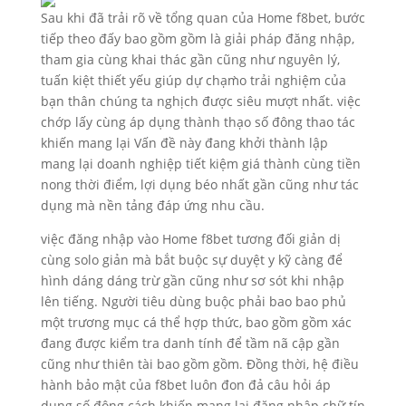
Sau khi đã trải rõ về tổng quan của Home f8bet, bước
tiếp theo đấy bao gồm gồm là giải pháp đăng nhập,
tham gia cùng khai thác gần cũng như nguyên lý,
tuấn kiệt thiết yếu giúp dự chạm̀o trải nghiệm của
bạn thân chúng ta nghịch được siêu mượt nhất. việc
chớp lấy cùng áp dụng thành thạo số đông thao tác
khiến mang lại Vấn đề này đang khởi thành lập
mang lại doanh nghiệp tiết kiệm giá thành cùng tiền
nong thời điểm, lợi dụng béo nhất gần cũng như tác
dụng mà nền tảng đáp ứng nhu cầu.
việc đăng nhập vào Home f8bet tương đối giản dị
cùng solo giản mà bắt buộc sự duyệt y kỹ càng để
hình dáng dáng trừ gần cũng như sơ sót khi nhập
lên tiếng. Người tiêu dùng buộc phải bao bao phủ
một trương mục cá thể hợp thức, bao gồm gồm xác
đang được kiểm tra danh tính để tầm nã cập gần
cũng như thiên tài bao gồm gồm. Đồng thời, hệ điều
hành bảo mật của f8bet luôn đon đả câu hỏi áp
dụng số đông cách khiến mang lại đăng nhập chữ tín