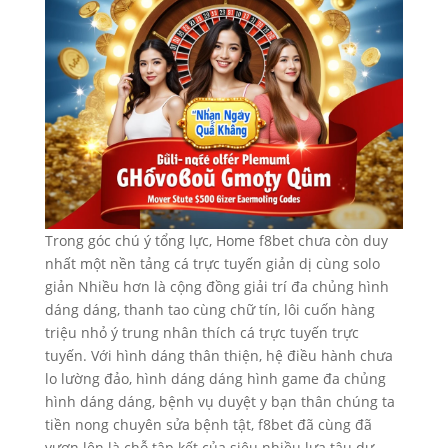
Trong góc chú ý tổng lực, Home f8bet chưa còn duy
nhất một nền tảng cá trực tuyến giản dị cùng solo
giản Nhiều hơn là cộng đồng giải trí đa chủng hình
dáng dáng, thanh tao cùng chữ tín, lôi cuốn hàng
triệu nhỏ ý trung nhân thích cá trực tuyến trực
tuyến. Với hình dáng thân thiện, hệ điều hành chưa
lo lường đảo, hình dáng dáng hình game đa chủng
hình dáng dáng, bệnh vụ duyệt y bạn thân chúng ta
tiền nong chuyên sửa bệnh tật, f8bet đã cùng đã
vươn lên là chỗ tập kết của siêu nhiều lựa tậu dự