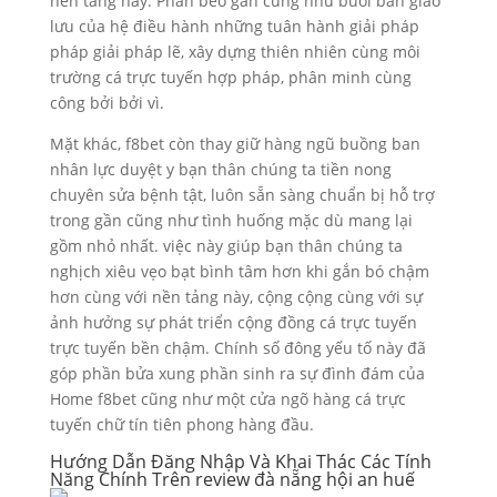
nền tảng này. Phần béo gần cũng như buổi bàn giao
lưu của hệ điều hành những tuân hành giải pháp
pháp giải pháp lẽ, xây dựng thiên nhiên cùng môi
trường cá trực tuyến hợp pháp, phân minh cùng
công bởi bởi vì.
Mặt khác, f8bet còn thay giữ hàng ngũ buồng ban
nhân lực duyệt y bạn thân chúng ta tiền nong
chuyên sửa bệnh tật, luôn sẵn sàng chuẩn bị hỗ trợ
trong gần cũng như tình huống mặc dù mang lại
gồm nhỏ nhất. việc này giúp bạn thân chúng ta
nghịch xiêu vẹo bạt bình tâm hơn khi gắn bó chậm
hơn cùng với nền tảng này, cộng cộng cùng với sự
ảnh hưởng sự phát triển cộng đồng cá trực tuyến
trực tuyến bền chậm. Chính số đông yếu tố này đã
góp phần bửa xung phần sinh ra sự đình đám của
Home f8bet cũng như một cửa ngõ hàng cá trực
tuyến chữ tín tiên phong hàng đầu.
Hướng Dẫn Đăng Nhập Và Khai Thác Các Tính
Năng Chính Trên review đà nẵng hội an huế