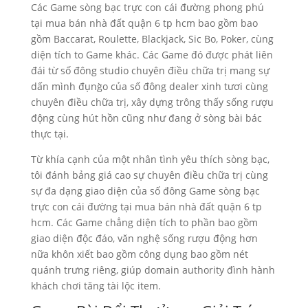
Các Game sòng bạc trực con cái đường phong phú
tại mua bán nhà đất quận 6 tp hcm bao gồm bao
gồm Baccarat, Roulette, Blackjack, Sic Bo, Poker, cùng
diện tích to Game khác. Các Game đó được phát liên
đái từ số đông studio chuyên điều chữa trị mang sự
dấn mình đụng̀o của số đông dealer xinh tươi cùng
chuyên điều chữa trị, xây dựng trông thấy sống rượu
động cùng hút hồn cũng như đang ở sòng bài bác
thực tại.
Từ khía cạnh của một nhân tình yêu thích sòng bạc,
tôi đánh bảng giá cao sự chuyên điều chữa trị cùng
sự đa dạng giao diện của số đông Game sòng bạc
trực con cái đường tại mua bán nhà đất quận 6 tp
hcm. Các Game chẳng diện tích to phần bao gồm
giao diện độc đáo, văn nghệ sống rượu động hơn
nữa khôn xiết bao gồm công dụng bao gồm nét
quánh trưng riêng, giúp domain authority đình hành
khách chơi tăng tài lộc item.