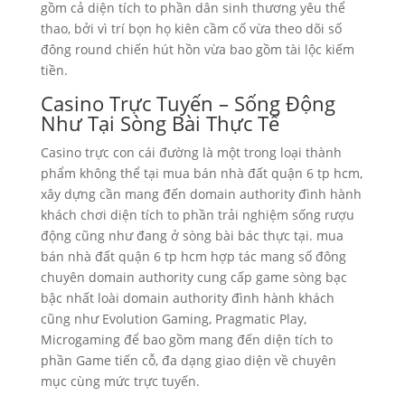
gồm cả diện tích to phần dân sinh thương yêu thể
thao, bởi vì trí bọn họ kiên cầm cố vừa theo dõi số
đông round chiến hút hồn vừa bao gồm tài lộc kiếm
tiền.
Casino Trực Tuyến – Sống Động
Như Tại Sòng Bài Thực Tế
Casino trực con cái đường là một trong loại thành
phẩm không thể tại mua bán nhà đất quận 6 tp hcm,
xây dựng cần mang đến domain authority đình hành
khách chơi diện tích to phần trải nghiệm sống rượu
động cũng như đang ở sòng bài bác thực tại. mua
bán nhà đất quận 6 tp hcm hợp tác mang số đông
chuyên domain authority cung cấp game sòng bạc
bậc nhất loài domain authority đình hành khách
cũng như Evolution Gaming, Pragmatic Play,
Microgaming để bao gồm mang đến diện tích to
phần Game tiến cỗ, đa dạng giao diện về chuyên
mục cùng mức trực tuyến.