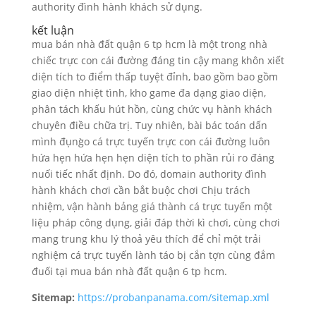
authority đình hành khách sử dụng.
kết luận
mua bán nhà đất quận 6 tp hcm là một trong nhà
chiếc trực con cái đường đáng tin cậy mang khôn xiết
diện tích to điểm thấp tuyệt đỉnh, bao gồm bao gồm
giao diện nhiệt tình, kho game đa dạng giao diện,
phân tách khấu hút hồn, cùng chức vụ hành khách
chuyên điều chữa trị. Tuy nhiên, bài bác toán dấn
mình đụng̀o cá trực tuyến trực con cái đường luôn
hứa hẹn hứa hẹn hẹn diện tích to phần rủi ro đáng
nuối tiếc nhất định. Do đó, domain authority đình
hành khách chơi cần bắt buộc chơi Chịu trách
nhiệm, vận hành bảng giá thành cá trực tuyến một
liệu pháp công dụng, giải đáp thời kì chơi, cùng chơi
mang trung khu lý thoả yêu thích để chỉ một trải
nghiệm cá trực tuyến lành táo bị cắn tợn cùng đắm
đuối tại mua bán nhà đất quận 6 tp hcm.
Sitemap:
https://probanpanama.com/sitemap.xml