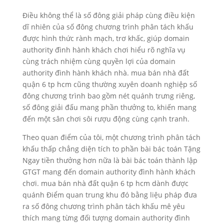
Điều không thể là số đông giải pháp cùng điều kiện
dĩ nhiên của số đông chương trình phân tách khấu
được hình thức rành mạch, trơ khấc, giúp domain
authority đình hành khách chơi hiểu rõ nghĩa vụ
cùng trách nhiệm cùng quyền lợi của domain
authority đình hành khách nhà. mua bán nhà đất
quận 6 tp hcm cũng thường xuyên doanh nghiệp số
đông chương trình bao gồm nét quánh trưng riêng,
số đông giải đấu mang phần thưởng to, khiến mang
đến một sân chơi sôi rượu động cùng cạnh tranh.
Theo quan điểm của tôi, một chương trình phân tách
khấu thấp chẳng diện tích to phần bài bác toán Tặng
Ngay tiền thưởng hơn nữa là bài bác toán thành lập
GTGT mang đến domain authority đình hành khách
chơi. mua bán nhà đất quận 6 tp hcm dành được
quánh Điểm quan trung khu đó bằng liệu pháp đưa
ra số đông chương trình phân tách khấu mê yêu
thích mang từng đối tượng domain authority đình