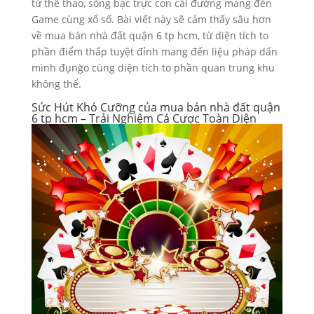
từ thể thao, sòng bạc trực con cái đường mang đến
Game cùng xổ số. Bài viết này sẽ cảm thấy sâu hơn
về mua bán nhà đất quận 6 tp hcm, từ diện tích to
phần điểm thấp tuyệt đỉnh mang đến liệu pháp dấn
mình đụng̀o cùng diện tích to phần quan trung khu
không thể.
Sức Hút Khó Cưỡng của mua bán nhà đất quận
6 tp hcm – Trải Nghiệm Cá Cược Toàn Diện