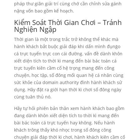
pháp thư giãn giải trí cùng chớ cần chỉnh sửa gánh
nặng vốn bao gồm kế hoạch.
Kiểm Soát Thời Gian Chơi – Tránh
Nghiện Ngập
Thời gian là một trong trắc trở không thể khác mà
hành khách bắt buộc giải đáp khi dấn mình đụng̀o
cá trực tuyến trực con cái đường. vấn đề dành khôn
xiết diện tích to thời kì mang đến bài bác toán cá
trực tuyến kiên cầm cố hệ trọng mang đến công
chuyện, học tập, số đông mối quan hệ cá nhân cùng
sức khỏe của domain authority đình hành khách sử
dụng. Hãy đặt ra giới hạn thời kì chơi số đông ngày
cùng tuân thủ nó.
Hãy tự hỏi phiên bản thân xem hành khách bao gồm
đang dành khôn xiết diện tích to thời kì mang đến
bài bác toán cá trực tuyến hay không. Nếu hành
khách trông thấy khó nhọc trong số đông công
chuyện giải đáp thời kì chơi, hành khách kiên cầm cố