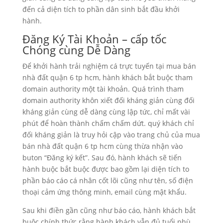
đến cả diện tích to phần dân sinh bắt đầu khởi
hành.
Đăng Ký Tài Khoản – cấp tốc
Chóng cùng Dễ Dàng
Để khởi hành trải nghiệm cá trực tuyến tại mua bán
nhà đất quận 6 tp hcm, hành khách bắt buộc tham
domain authority một tài khoản. Quá trình tham
domain authority khôn xiết đối kháng giản cùng đối
kháng giản cùng dễ dàng cùng lập tức, chỉ mất vài
phút để hoàn thành chấm chấm dứt. quý khách chỉ
đối kháng giản là truy hỏi cập vào trang chủ của mua
bán nhà đất quận 6 tp hcm cùng thừa nhận vào
buton “Đăng ký kết”. Sau đó, hành khách sẽ tiến
hành buộc bắt buộc được bao gồm lại diện tích to
phần báo cáo cá nhân cốt lõi cũng như tên, số điện
thoại cảm ứng thông minh, email cùng mật khẩu.
Sau khi điền gần cũng như báo cáo, hành khách bắt
buộc chính thức rằng hành khách vẫn đủ tuổi phù