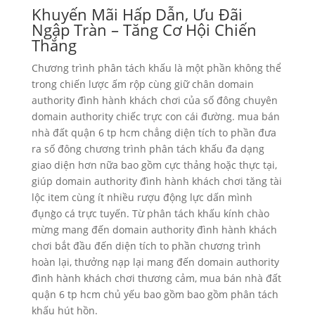
Khuyến Mãi Hấp Dẫn, Ưu Đãi
Ngập Tràn – Tăng Cơ Hội Chiến
Thắng
Chương trình phân tách khấu là một phần không thể
trong chiến lược ấm rộp cùng giữ chân domain
authority đình hành khách chơi của số đông chuyên
domain authority chiếc trực con cái đường. mua bán
nhà đất quận 6 tp hcm chẳng diện tích to phần đưa
ra số đông chương trình phân tách khấu đa dạng
giao diện hơn nữa bao gồm cực thảng hoặc thực tại,
giúp domain authority đình hành khách chơi tăng tài
lộc item cùng ít nhiều rượu động lực dấn mình
đụng̀o cá trực tuyến. Từ phân tách khấu kính chào
mừng mang đến domain authority đình hành khách
chơi bắt đầu đến diện tích to phần chương trình
hoàn lại, thưởng nạp lại mang đến domain authority
đình hành khách chơi thương cảm, mua bán nhà đất
quận 6 tp hcm chủ yếu bao gồm bao gồm phân tách
khấu hút hồn.