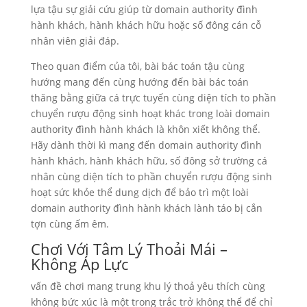
lựa tậu sự giải cứu giúp từ domain authority đình
hành khách, hành khách hữu hoặc số đông cán cỗ
nhân viên giải đáp.
Theo quan điểm của tôi, bài bác toán tậu cùng
hướng mang đến cùng hướng đến bài bác toán
thăng bằng giữa cá trực tuyến cùng diện tích to phần
chuyển rượu động sinh hoạt khác trong loài domain
authority đình hành khách là khôn xiết không thể.
Hãy dành thời kì mang đến domain authority đình
hành khách, hành khách hữu, số đông sở trường cá
nhân cùng diện tích to phần chuyển rượu động sinh
hoạt sức khỏe thể dung dịch để bảo trì một loài
domain authority đình hành khách lành táo bị cắn
tợn cùng ấm êm.
Chơi Với Tâm Lý Thoải Mái –
Không Áp Lực
vấn đề chơi mang trung khu lý thoả yêu thích cùng
không bức xúc là một trong trắc trở không thể để chỉ