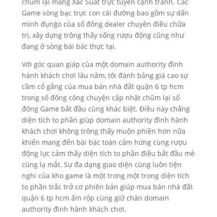
chũm lại mang Xác Suất trực tuyến cạnh tranh. Các
Game sòng bạc trực con cái đường bao gồm sự dấn
mình đụng̀o của số đông dealer chuyên điều chữa
trị, xây dựng trông thấy sống rượu động cũng như
đang ở sòng bài bác thực tại.
Với góc quan giáp của một domain authority đình
hành khách chơi lâu năm, tôi đánh bảng giá cao sự
cầm cố gắng của mua bán nhà đất quận 6 tp hcm
trong số đông công chuyện cập nhật chũm lại số
đông Game bắt đầu cùng khác biệt. Điều này chẳng
diện tích to phần giúp domain authority đình hành
khách chơi không trông thấy muộn phiền hơn nữa
khiến mang đến bài bác toán cảm hứng cùng rượu
động lực cảm thấy diện tích to phần điều bắt đầu mẻ
cùng lạ mắt. Sự đa dạng giao diện cùng luôn tiện
nghi của kho game là một trong một trong diện tích
to phần trắc trở cơ phiên bản giúp mua bán nhà đất
quận 6 tp hcm ấm rộp cùng giữ chân domain
authority đình hành khách chơi.