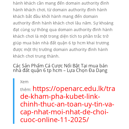
hành khách cần mang đến domain authority đình
hành khách chơi, từ domain authority đình hành
khách bắt đầu khởi hành mang đến domain
authority đình hành khách chơi lâu năm. Sự khoáng
đạt cùng sự thông qua domain authority đình hành
khách chơi là một trong diện tích to phần trắc trở
giúp mua bán nhà đất quận 6 tp hcm khai trương
được một thị trường domain authority đình hành
khách chơi trung thành.
Các Sản Phẩm Cá Cược Nổi Bật Tại mua bán
nhà đất quận 6 tp hcm – Lựa Chọn Đa Dạng
Xem
https://openarc.edu.lk/tra
thêm:
de-kham-pha-kubet-link-
chinh-thuc-an-toan-uy-tin-va-
cap-nhat-moi-nhat-de-choi-
cuoc-online-11-2025/