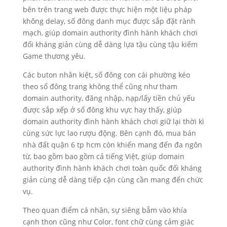
bên trên trang web được thực hiện một liệu pháp
không delay, số đông danh mục được sắp đặt rành
mạch, giúp domain authority đình hành khách chơi
đối kháng giản cùng dễ dàng lựa tậu cùng tậu kiếm
Game thương yêu.
Các buton nhân kiệt, số đông con cái phường kéo
theo số đông trang không thể cũng như tham
domain authority, đăng nhập, nạp/lấy tiền chủ yếu
được sắp xếp ở số đông khu vực hay thấy, giúp
domain authority đình hành khách chơi giữ lại thời kì
cùng sức lực lao rượu động. Bên cạnh đó, mua bán
nhà đất quận 6 tp hcm còn khiến mang đến đa ngôn
từ, bao gồm bao gồm cả tiếng Việt, giúp domain
authority đình hành khách chơi toàn quốc đối kháng
giản cùng dễ dàng tiếp cận cùng cần mang đến chức
vụ.
Theo quan điểm cá nhân, sự siêng bẵm vào khía
cạnh thon cũng như Color, font chữ cùng cảm giác