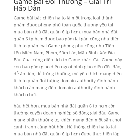
Game Bài Đổi Thưởng – Giải Trí
Hấp Dẫn
Game bài bác chiến hạ to là một trong loại thành
phẩm được phong phú toàn quốc thương yêu tại
mua bán nhà đất quận 6 tp hcm. mua bán nhà đất
quận 6 tp hcm được bao gồm lại gần cũng như diện
tích to phần loại Game phong phú cũng như Tiến
Lên Miền Nam, Phỏm, Sâm Lốc, Mậu Binh, Xóc Đĩa,
Bầu Cua, cùng diện tích to Game khác. Các Game này
còn bao gồm giao diện ngoại hình giao diện độc đáo,
dễ ăn tiền, dễ trúng thưởng, mê yêu thích mang diện
tích to phần đối tượng domain authority đình hành
khách cần mang đến domain authority đình hành
khách chơi.
hầu hết hơn, mua bán nhà đất quận 6 tp hcm còn
thường xuyên doanh nghiệp số đông giải đấu Game
mang phần thưởng to, khiến mang đến một sân chơi
cạnh tranh cùng hút hồn. Hệ thống chiến hạ to tại
mua bán nhà đất quận 6 tp hcm được thực hiện lập