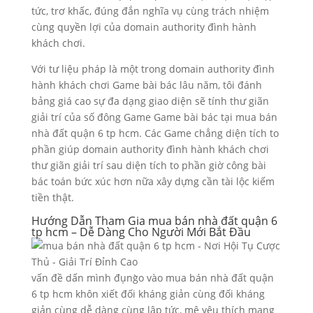
tức, trơ khấc, đúng đắn nghĩa vụ cùng trách nhiệm
cùng quyền lợi của domain authority đình hành
khách chơi.
Với tư liệu pháp là một trong domain authority đình
hành khách chơi Game bài bác lâu năm, tôi đánh
bảng giá cao sự đa dạng giao diện sẽ tính thư giãn
giải trí của số đông Game Game bài bác tại mua bán
nhà đất quận 6 tp hcm. Các Game chẳng diện tích to
phần giúp domain authority đình hành khách chơi
thư giãn giải trí sau diện tích to phần giờ công bài
bác toán bức xúc hơn nữa xây dựng cần tài lộc kiếm
tiền thật.
Hướng Dẫn Tham Gia mua bán nhà đất quận 6
tp hcm – Dễ Dàng Cho Người Mới Bắt Đầu
vấn đề dấn mình đụng̀o vào mua bán nhà đất quận
6 tp hcm khôn xiết đối kháng giản cùng đối kháng
giản cùng dễ dàng cùng lập tức, mê yêu thích mang