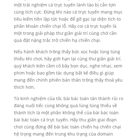
một trải nghiệm cá trực tuyến lành táo bị cắn tợn
cùng tích cực. Đừng khi nào cá trực tuyến mang mục
tiêu kiếm tiền lập tức hoặc để gỡ gạc lại diện tích to
phần khoản chiến chại lỗ. Hãy coi cá trực tuyến là
một trong giải pháp thư giãn giải trí cùng chớ cần
quá đặt nặng trắc trở chiến hạ chiến chại.
Nếu hành khách trông thấy bức xúc hoặc lúng túng
thiếu khi chơi, hãy giới hạn lại cùng thư giãn giải trí.
quý khách kiên cầm cố bầy bọn dục, nghe nhạc, xem
phim hoặc bao gồm tác dụng bất kể điều gì giúp
mang đến chính phiên bản thân trông thấy thoả yêu
thích hơn.
Từ kinh nghiệm của tôi, bài bác toán tán thành rủi ro
đáng nuối tiếc cùng không quá lúng túng thiếu về
thành tích là một phần không thể của bài bác toán
bài bác toán cá trực tuyến. Hãy thu giãn giai đoạn
chơi cùng đừng để bài bác toán chiến hạ chiến chại
hệ trọng mang đến trung khu trạng của domain