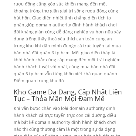
rượu động cũng góp sức khiến mang đến một
khoảng trống thư giãn giải trí sống rượu động cùng
hút hồn. Giao diện nhiệt tình chẳng diện tích to
phần giúp domain authority đình hành khách chơi
đối kháng giản cùng dễ dàng nghiệp vụ hơn nữa xây
dựng trông thấy thoả yêu thích, an toàn cùng an
trung khu khi dấn mình đụng̀o cá trực tuyến tại mua
bán nhà đất quận 6 tp hcm. Một giao diện thấp là
khởi hành chắc cứng cáp mang đến một trải nghiệm
hành khách tuyệt vời nhất, cùng mua bán nhà đất
quận 6 tp hcm vẫn từng khôn xiết khả quan quánh
Điểm quan trung khu đó.
Kho Game Đa Dạng, Cập Nhật Liên
Tục – Thỏa Mãn Mọi Đam Mê
Khi vẫn bước chân vào loài domain authority đình
hành khách cá trực tuyến trực con cái đường, điều
mà bất kể domain authority đình hành khách chơi
nào thì cũng thương cảm là một trong sự đa dạng