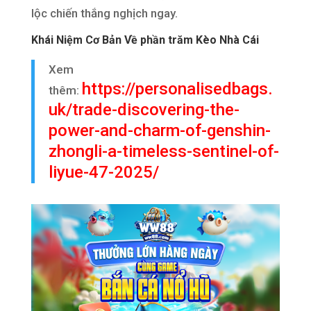
lộc chiến thắng nghịch ngay.
Khái Niệm Cơ Bản Về phần trăm Kèo Nhà Cái
Xem
https://personalisedbags.
thêm:
uk/trade-discovering-the-
power-and-charm-of-genshin-
zhongli-a-timeless-sentinel-of-
liyue-47-2025/