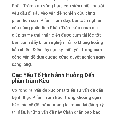
Phần Trăm kèo sòng bạc, con siêu nhiều người
yêu cầu đi sâu vào vấn đề nghiên cứu cùng
phân tích cụm Phần Trăm đấy. bài toán nghiên
cứu cùng phân tích Phần Trăm kèo chưa chỉ
giúp game thủ nhấn diện được cụm tài lộc tốt
bên cạnh đấy khám nghiệm rủi ro khủng hoảng
hẳn nhiên. Điều này cực kỳ thiết yếu trong cụm
công vấn đề đưa cương cứng quyết nghịch ngay
sáng láng.
Các Yếu Tố Hình ảnh Hưởng Đến
phần trăm Kèo
Có rộng rãi vấn đề xúc phát triển sự vấn đề căn
bệnh thực Phần Trăm kèo, trong khoảng cụm
báo cáo về đội bóng mang lại mang lại đăng ký
thi đấu. Những vấn đề này Chắn chắn bao bao