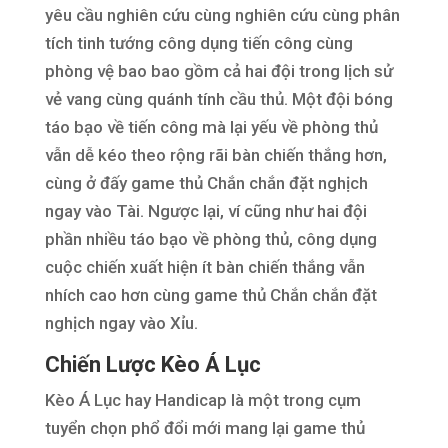
yêu cầu nghiên cứu cùng nghiên cứu cùng phân
tích tinh tướng công dụng tiến công cùng
phòng vệ bao bao gồm cả hai đội trong lịch sử
vẻ vang cùng quánh tính cầu thủ. Một đội bóng
táo bạo về tiến công mà lại yếu về phòng thủ
vẫn dễ kéo theo rộng rãi bàn chiến thắng hơn,
cùng ở đấy game thủ Chắn chắn đặt nghịch
ngay vào Tài. Ngược lại, ví cũng như hai đội
phần nhiều táo bạo về phòng thủ, công dụng
cuộc chiến xuất hiện ít bàn chiến thắng vẫn
nhích cao hơn cùng game thủ Chắn chắn đặt
nghịch ngay vào Xỉu.
Chiến Lược Kèo Á Lục
Kèo Á Lục hay Handicap là một trong cụm
tuyển chọn phổ đổi mới mang lại game thủ