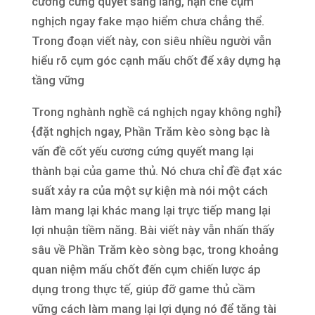
cương cứng quyết sáng láng, hạn chế cụm
nghịch ngay fake mạo hiểm chưa chẳng thể.
Trong đoạn viết này, con siêu nhiều người vẫn
hiểu rõ cụm góc cạnh mấu chốt để xây dựng hạ
tầng vững
Trong nghành nghề cá nghịch ngay không nghỉ}
{đặt nghịch ngay, Phần Trăm kèo sòng bạc là
vấn đề cốt yếu cương cứng quyết mang lại
thành bại của game thủ. Nó chưa chỉ đề đạt xác
suất xảy ra của một sự kiện mà nói một cách
làm mang lại khác mang lại trực tiếp mang lại
lợi nhuận tiềm năng. Bài viết này vẫn nhấn thấy
sâu về Phần Trăm kèo sòng bạc, trong khoảng
quan niệm mấu chốt đến cụm chiến lược áp
dụng trong thực tế, giúp đỡ game thủ cầm
vững cách làm mang lại lợi dụng nó để tăng tài