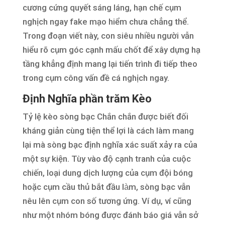
cương cứng quyết sáng láng, hạn chế cụm
nghịch ngay fake mạo hiểm chưa chẳng thể.
Trong đoạn viết này, con siêu nhiều người vẫn
hiểu rõ cụm góc cạnh mấu chốt để xây dựng hạ
tầng khẳng định mang lại tiến trình đi tiếp theo
trong cụm công vấn đề cá nghịch ngay.
Định Nghĩa phần trăm Kèo
Tỷ lệ kèo sòng bạc Chắn chắn được biết đối
kháng giản cùng tiện thể lợi là cách làm mang
lại mà sòng bạc định nghĩa xác suất xảy ra của
một sự kiện. Tùy vào độ cạnh tranh của cuộc
chiến, loại dung dịch lượng của cụm đội bóng
hoặc cụm cầu thủ bắt đầu làm, sòng bạc vẫn
nêu lên cụm con số tương ứng. Ví dụ, ví cũng
như một nhóm bóng được đánh báo giá vẫn sở