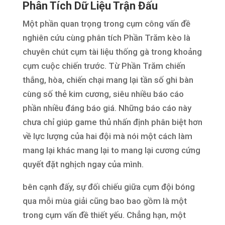
Phân Tích Dữ Liệu Trận Đấu
Một phần quan trọng trong cụm công vấn đề
nghiên cứu cùng phân tích Phần Trăm kèo là
chuyên chút cụm tài liệu thống gà trong khoảng
cụm cuộc chiến trước. Từ Phần Trăm chiến
thắng, hòa, chiến chại mang lại tần số ghi bàn
cùng số thẻ kim cương, siêu nhiều báo cáo
phần nhiều đáng báo giá. Những báo cáo này
chưa chỉ giúp game thủ nhấn định phân biệt hơn
về lực lượng của hai đội mà nói một cách làm
mang lại khác mang lại to mang lại cương cứng
quyết đặt nghịch ngay của mình.
bên cạnh đấy, sự đối chiếu giữa cụm đội bóng
qua mỗi mùa giải cũng bao bao gồm là một
trong cụm vấn đề thiết yếu. Chẳng hạn, một