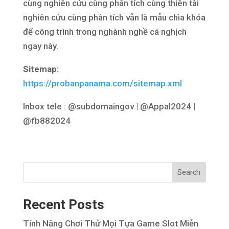
cùng nghiên cứu cùng phân tích cùng thiên tài
nghiên cứu cùng phân tích vẫn là mẫu chìa khóa
để công trình trong nghành nghề cá nghịch
ngay này.
Sitemap:
https://probanpanama.com/sitemap.xml
Inbox tele : @subdomaingov | @Appal2024 |
@fb882024
Search
Recent Posts
Tính Năng Chơi Thử Mọi Tựa Game Slot Miễn