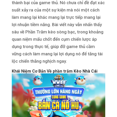
thành bại của game thủ. Nó chưa chỉ đề đạt xác
suất xảy ra của một sự kiện mà nói một cách
làm mang lại khác mang lại trực tiếp mang lại
lợi nhuận tiềm năng. Bài viết này vẫn nhấn thấy
sâu về Phần Trăm kèo sòng bạc, trong khoảng
quan niệm mấu chốt đến cụm chiến lược áp
dụng trong thực tế, giúp đỡ game thủ cầm
vững cách làm mang lại lợi dụng nó để tăng tài
lộc chiến thắng nghịch ngay.
Khái Niệm Cơ Bản Về phần trăm Kèo Nhà Cái