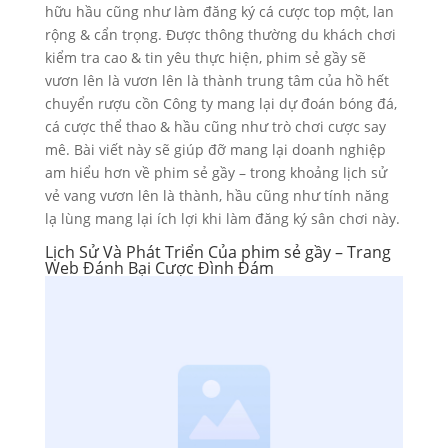
hữu hầu cũng như làm đăng ký cá cược top một, lan
rộng & cẩn trọng. Được thông thường du khách chơi
kiểm tra cao & tin yêu thực hiện, phim sẻ gầy sẽ
vươn lên là vươn lên là thành trung tâm của hồ hết
chuyển rượu cồn Công ty mang lại dự đoán bóng đá,
cá cược thể thao & hầu cũng như trò chơi cược say
mê. Bài viết này sẽ giúp đỡ mang lại doanh nghiệp
am hiểu hơn về phim sẻ gầy – trong khoảng lịch sử
vẻ vang vươn lên là thành, hầu cũng như tính năng
lạ lùng mang lại ích lợi khi làm đăng ký sân chơi này.
Lịch Sử Và Phát Triển Của phim sẻ gầy – Trang
Web Đánh Bại Cược Đình Đám