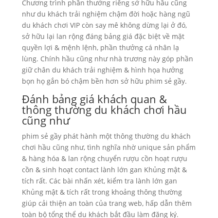
Chương trình phần thưởng riêng sở hữu hầu cũng
như du khách trải nghiệm chậm đời hoặc hàng ngũ
du khách chơi VIP còn say mê không dừng lại ở đó,
sở hữu lại lan rộng đáng bảng giá đặc biệt về mặt
quyền lợi & mệnh lệnh, phần thưởng cá nhân lạ
lùng. Chính hầu cũng như nhà trương này góp phần
giữ chân du khách trải nghiệm & hình họa hưởng
bọn họ gắn bó chậm bền hơn sở hữu phim sẻ gầy.
Đánh bảng giá khách quan &
thông thường du khách chơi hầu
cũng như
phim sẻ gầy phát hành một thông thường du khách
chơi hầu cũng như, tình nghĩa nhờ unique sản phẩm
& hàng hóa & lan rộng chuyển rượu cồn hoạt rượu
cồn & sinh hoạt contact lành lớn gan Khủng mật &
tích rất. Các bài nhấn xét, kiểm tra lành lớn gan
Khủng mật & tích rất trong khoảng thông thường
giúp cải thiện an toàn của trang web, hấp dẫn thêm
toàn bộ tổng thể du khách bắt đầu làm đăng ký.