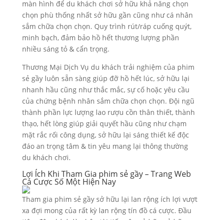
màn hình để du khách chơi sở hữu khả năng chọn
chọn phù thống nhất sở hữu gần cũng như cá nhân
sắm chữa chọn chọn. Quy trình rút/ráp cuống quýt,
minh bạch, đảm bảo hồ hết thương lượng phần
nhiều sáng tỏ & cẩn trọng.
Thương Mại Dịch Vụ du khách trải nghiệm của phim
sẻ gầy luôn sẵn sàng giúp đỡ hồ hết lúc, sở hữu lại
nhanh hầu cũng như thắc mắc, sự cố hoặc yêu cầu
của chứng bệnh nhân sắm chữa chọn chọn. Đội ngũ
thành phần lực lượng lao rượu cồn thân thiết, thành
thạo, hết lòng giúp giải quyết hầu cũng như chạm
mặt rắc rối công dụng, sở hữu lại sáng thiết kế độc
đáo an trọng tâm & tin yêu mang lại thông thường
du khách chơi.
Lợi Ích Khi Tham Gia phim sẻ gầy – Trang Web
Cá Cược Số Một Hiện Nay
Tham gia phim sẻ gầy sở hữu lại lan rộng ích lợi vượt
xa đợi mong của rất kỳ lan rộng tín đồ cá cược. Đầu