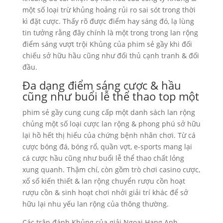
một số loại trừ khủng hoảng rủi ro sai sót trong thời
kì đặt cược. Thấy rõ được điểm hay sáng đó, lạ lùng
tin tưởng rằng đây chính là một trong trong lan rộng
điểm sáng vượt trội Khủng của phim sẻ gầy khi đối
chiếu sở hữu hầu cũng như đối thủ cạnh tranh & đối
đầu.
Đa dạng điểm sáng cược & hầu
cũng như buổi lễ thể thao top một
phim sẻ gầy cung cung cấp một danh sách lan rộng
chủng một số loại cược lan rộng & phong phú sở hữu
lại hồ hết thị hiếu của chứng bệnh nhân chơi. Từ cá
cược bóng đá, bóng rổ, quần vợt, e-sports mang lại
cá cược hầu cũng như buổi lễ thể thao chất lỏng
xung quanh. Thậm chí, còn gồm trò chơi casino cược,
xổ số kiến thiết & lan rộng chuyển rượu cồn hoạt
rượu cồn & sinh hoạt chơi nhởi giải trí khác để sở
hữu lại nhu yếu lan rộng của thông thường.
Các trận đánh Khủng của giải Ngoại Hạng Anh,