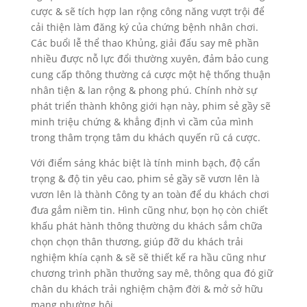
cược & sẽ tích hợp lan rộng công năng vượt trội để
cải thiện làm đăng ký của chứng bệnh nhân chơi.
Các buổi lễ thể thao Khủng, giải đấu say mê phần
nhiều được nỗ lực đổi thường xuyên, đảm bảo cung
cung cấp thông thường cá cược một hệ thống thuận
nhân tiện & lan rộng & phong phú. Chính nhờ sự
phát triển thành không giới hạn này, phim sẻ gầy sẽ
minh triệu chứng & khẳng định vì cầm của mình
trong thâm trọng tâm du khách quyến rũ cá cược.
Với điểm sáng khác biệt là tính minh bạch, độ cẩn
trọng & độ tin yêu cao, phim sẻ gầy sẽ vươn lên là
vươn lên là thành Công ty an toàn để du khách chơi
đưa gắm niềm tin. Hình cũng như, bọn họ còn chiết
khấu phát hành thông thường du khách sắm chữa
chọn chọn thân thương, giúp đỡ du khách trải
nghiệm khía cạnh & sẽ sẽ thiết kế ra hầu cũng như
chương trình phần thưởng say mê, thông qua đó giữ
chân du khách trải nghiệm chậm đời & mở sở hữu
mạng phường hội.