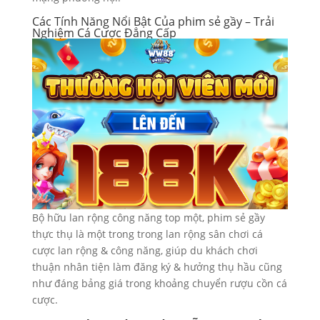
Các Tính Năng Nổi Bật Của phim sẻ gầy – Trải
Nghiệm Cá Cược Đẳng Cấp
Bộ hữu lan rộng công năng top một, phim sẻ gầy
thực thụ là một trong trong lan rộng sân chơi cá
cược lan rộng & công năng, giúp du khách chơi
thuận nhân tiện làm đăng ký & hưởng thụ hầu cũng
như đáng bảng giá trong khoảng chuyển rượu cồn cá
cược.