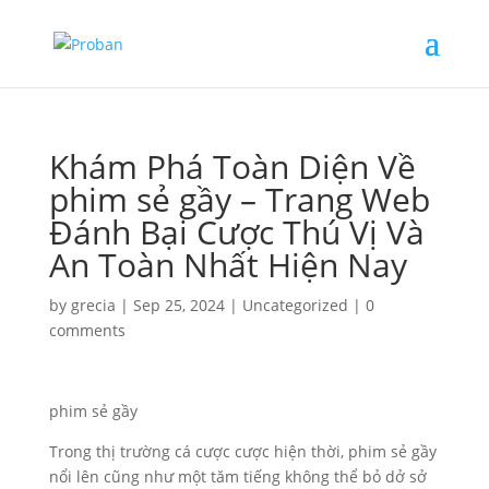
Khám Phá Toàn Diện Về
phim sẻ gầy – Trang Web
Đánh Bại Cược Thú Vị Và
An Toàn Nhất Hiện Nay
by
grecia
|
Sep 25, 2024
|
Uncategorized
|
0
comments
phim sẻ gầy
Trong thị trường cá cược cược hiện thời, phim sẻ gầy
nổi lên cũng như một tăm tiếng không thể bỏ dở sở